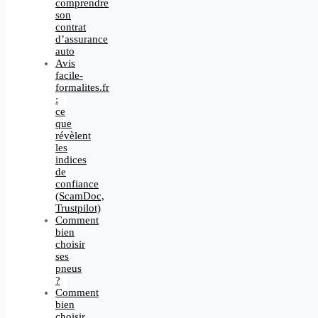
comprendre
son
contrat
d’assurance
auto
Avis
facile-
formalites.fr
:
ce
que
révèlent
les
indices
de
confiance
(ScamDoc,
Trustpilot)
Comment
bien
choisir
ses
pneus
?
Comment
bien
choisir