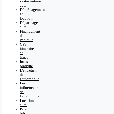
vestimentaire
auto
Déménagement
et
location
Dépannage
auto
Financement
d'un
véhicule
GPS,
itinéraire
et
trajet
Infos
pratique
L'entretien
de
l'automobile
Les
influenceurs
de
l'automobile
Location
auto
Pare
brise