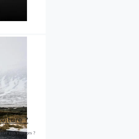
voiture ?
rcer vos vitrages ?