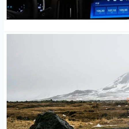
P
V
L