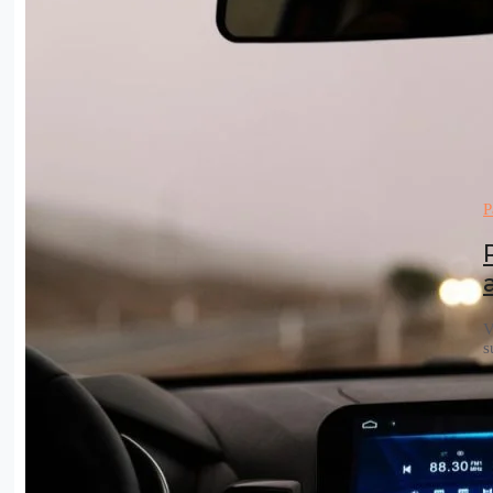
P
V
s