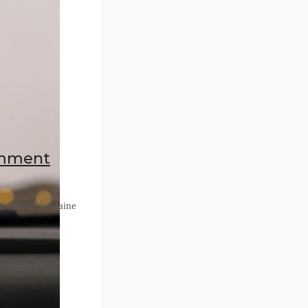
comment
e fissure soudaine