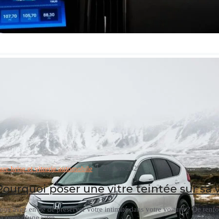
are brise et vitrerie automobile
27 mars 2025
Pourquoi poser une vitre teintée sur sa 
ous avez envie de préserver votre intimité dans votre voiture ? De renfo
a pose d’une vitre …