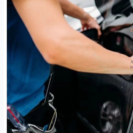
P
A
l