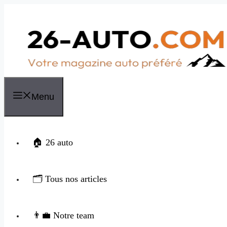
Aller
au
contenu
Menu
🏠 26 auto
🗂️ Tous nos articles
👨‍💼 Notre team