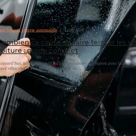
are brise et vitrerie automobile
5 juin 2024
Combien ça coûte de faire teinter les vi
voiture : guide complet
ujourd’hui, nombreux sont les automobilistes qui optent pour la pose de
eurs véhicules. Cette pratique présente de …