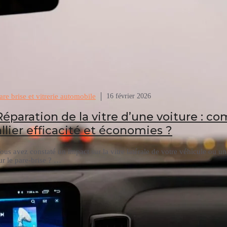
are brise et vitrerie automobile
16 février 2026
Réparation de la vitre d’une voiture : 
allier efficacité et économies ?
ous avez constaté un impact sur la vitre latérale de votre véhicule ou un
ur le pare-brise ? …