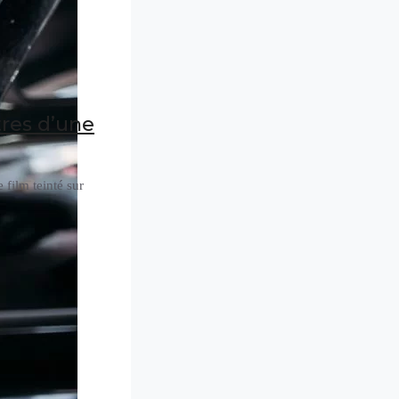
tres d’une
 film teinté sur