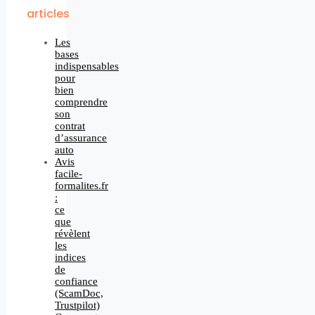
articles
Les
bases
indispensables
pour
bien
comprendre
son
contrat
d’assurance
auto
Avis
facile-
formalites.fr
:
ce
que
révèlent
les
indices
de
confiance
(ScamDoc,
Trustpilot)