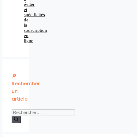
éviter
et
spécificités
de
la
souscription
en
ligne
🔎
Rechercher
un
article
Rechercher :