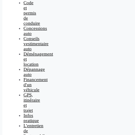
Code
et
permis
de
conduire
Concessions
auto
Conseils
vestimentaire
auto
Déménagement
et
location
Dépannage
auto
Financement
d'un
véhicule
GPS,
itinéraire
et
trajet
Infos
pratique
L'entretien
de