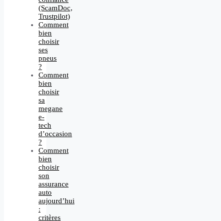
(ScamDoc,
Trustpilot)
Comment
bien
choisir
ses
pneus
?
Comment
bien
choisir
sa
megane
e-
tech
d’occasion
?
Comment
bien
choisir
son
assurance
auto
aujourd’hui
:
critères