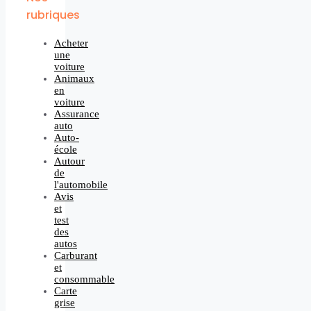
rubriques
Acheter
une
voiture
Animaux
en
voiture
Assurance
auto
Auto-
école
Autour
de
l'automobile
Avis
et
test
des
autos
Carburant
et
consommable
Carte
grise