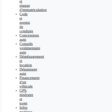
et
plaque
d'immatriculation
Code
et
permis
de
conduire
Concessions
auto
Conseils
vestimentaire
auto
Déménagement
et
location
Dépannage
auto
Financement
d'un
véhicule
GPS,
itinéraire
et
trajet
Infos
pratique