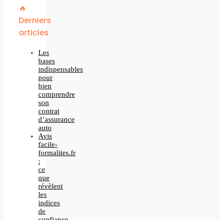
🔥
Derniers
articles
Les
bases
indispensables
pour
bien
comprendre
son
contrat
d’assurance
auto
Avis
facile-
formalites.fr
:
ce
que
révèlent
les
indices
de
confiance