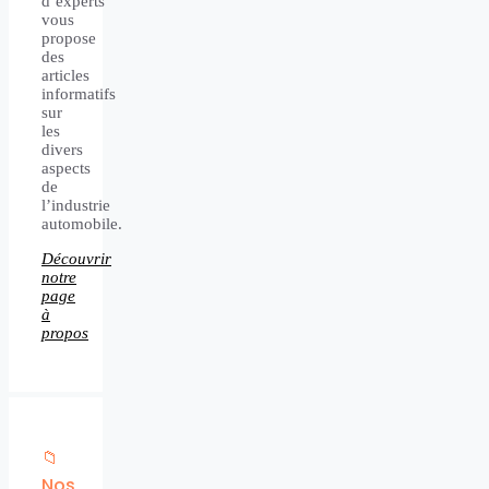
d’experts
vous
propose
des
articles
informatifs
sur
les
divers
aspects
de
l’industrie
automobile.
Découvrir
notre
page
à
propos
📁
Nos