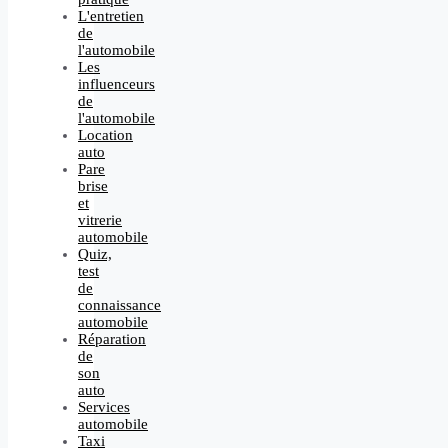
L'entretien
de
l'automobile
Les
influenceurs
de
l'automobile
Location
auto
Pare
brise
et
vitrerie
automobile
Quiz,
test
de
connaissance
automobile
Réparation
de
son
auto
Services
automobile
Taxi