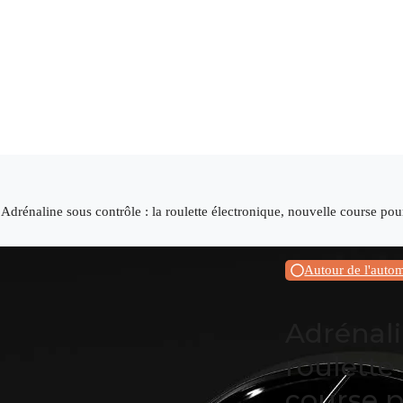
|
Adrénaline sous contrôle : la roulette électronique, nouvelle course pou
Autour de l'auto
Adrénali
roulette
course p