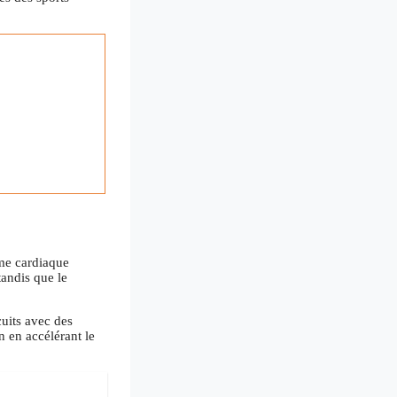
hme cardiaque
tandis que le
uits avec des
 en accélérant le