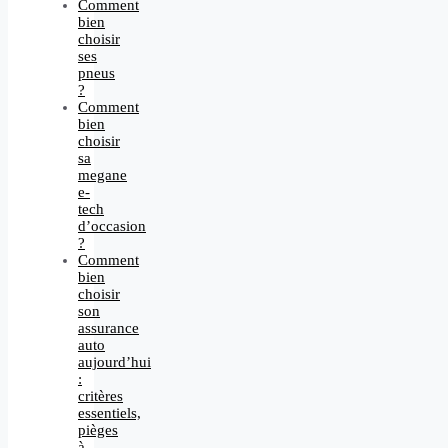
Comment
bien
choisir
ses
pneus
?
Comment
bien
choisir
sa
megane
e-
tech
d’occasion
?
Comment
bien
choisir
son
assurance
auto
aujourd’hui
:
critères
essentiels,
pièges
à