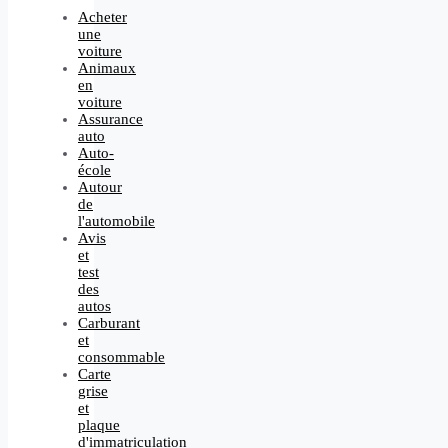
Acheter
une
voiture
Animaux
en
voiture
Assurance
auto
Auto-
école
Autour
de
l'automobile
Avis
et
test
des
autos
Carburant
et
consommable
Carte
grise
et
plaque
d'immatriculation