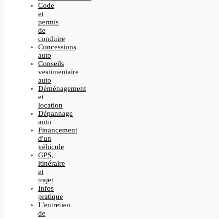
Code
et
permis
de
conduire
Concessions
auto
Conseils
vestimentaire
auto
Déménagement
et
location
Dépannage
auto
Financement
d'un
véhicule
GPS,
itinéraire
et
trajet
Infos
pratique
L'entretien
de