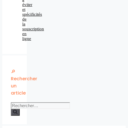
éviter
et
spécificités
de
la
souscription
en
ligne
🔎
Rechercher
un
article
Rechercher :