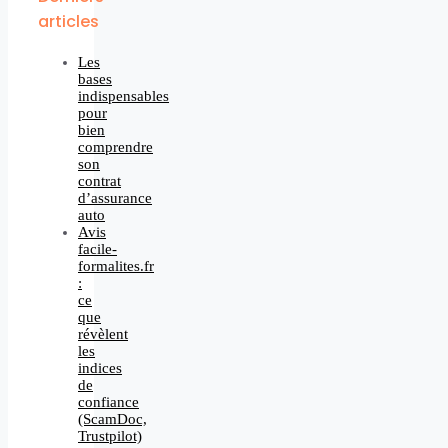
articles
Les
bases
indispensables
pour
bien
comprendre
son
contrat
d’assurance
auto
Avis
facile-
formalites.fr
:
ce
que
révèlent
les
indices
de
confiance
(ScamDoc,
Trustpilot)