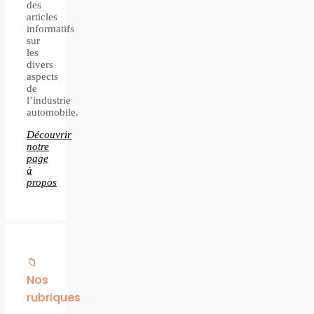
des
articles
informatifs
sur
les
divers
aspects
de
l’industrie
automobile.
Découvrir
notre
page
à
propos
📁
Nos
rubriques