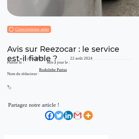
Concessions auto
Avis sur Reezocar : le service
est-il fiable ?
5 juin 2024
22 août 2024
Publié le :
Mis à jour le :
Rodolphe Pariso
Nom du rédacteur :
🏷️
Partagez notre article !