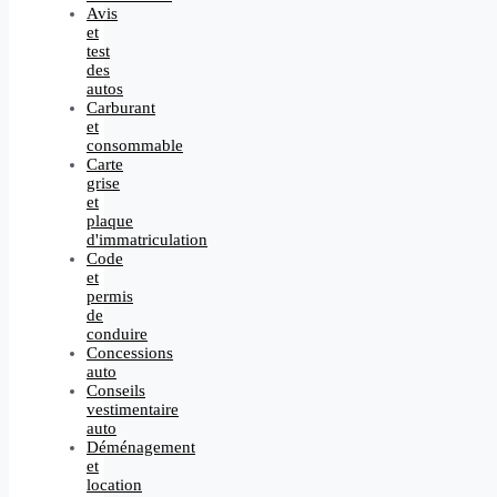
Avis
et
test
des
autos
Carburant
et
consommable
Carte
grise
et
plaque
d'immatriculation
Code
et
permis
de
conduire
Concessions
auto
Conseils
vestimentaire
auto
Déménagement
et
location