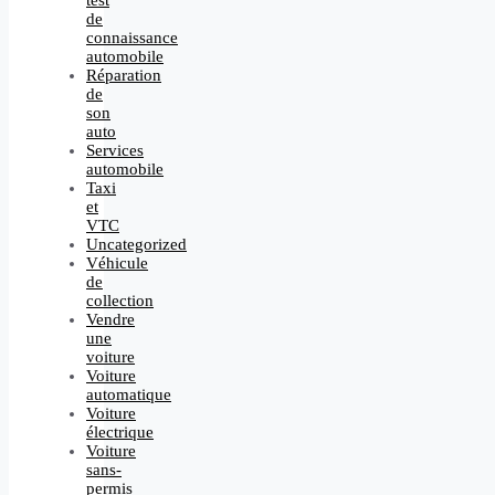
test
de
connaissance
automobile
Réparation
de
son
auto
Services
automobile
Taxi
et
VTC
Uncategorized
Véhicule
de
collection
Vendre
une
voiture
Voiture
automatique
Voiture
électrique
Voiture
sans-
permis