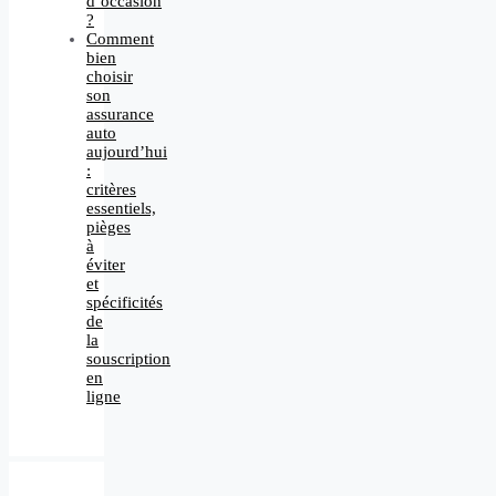
d’occasion
?
Comment
bien
choisir
son
assurance
auto
aujourd’hui
:
critères
essentiels,
pièges
à
éviter
et
spécificités
de
la
souscription
en
ligne