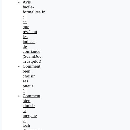
Avis
facile-
formalites.fr
:
ce
que
révèlent
les
indices
de
confiance
(ScamDoc,
Trustpilot)
Comment
bien
choisir
ses
pneus
?
Comment
bien
choisir
sa
megane
e-
tech