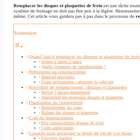
Remplacer les disques et plaquettes de frein
est une tâche essen
système de freinage ne doit pas être pris à la légère. Heureusement
même. Cet article vous guidera pas à pas dans le processus de
re
Sommaire
Quand faut-il remplacer les disques et plaquettes de frein
Signes d’alerte d’usure
Quelle fréquence de remplacement ?
Préparation au remplacement
Matériel nécessaire
Étape préliminaire : sécuriser le véhicule
Procédure de remplacement : disques et plaquettes
Retirer l’ancien équipement
Installation des nouveaux disques et plaquettes
Finalisation du changement
Repositionner les roues
Rodage des disques et plaquettes
Coût du remplacement
Prix remplacement disques de frein
Coûts additionnels
Conseils pour prolonger la durée de vie de vos freins
Entretien régulier