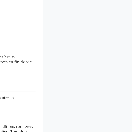
s bruits
ivés en fin de vie.
sentez ces
onditions routières.
ttes. Toutefois,