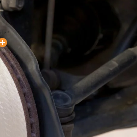
m
cle !