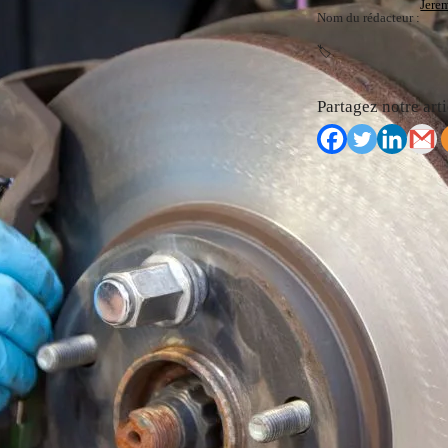
Jere
Nom du rédacteur :
🏷️
Partagez notre arti