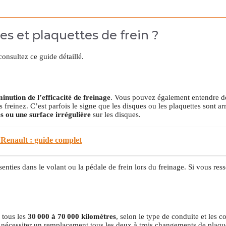
es et plaquettes de frein ?
 consultez ce guide détaillé.
inution de l’efficacité de freinage
. Vous pouvez également entendre de
einez. C’est parfois le signe que les disques ou les plaquettes sont arr
s ou une surface irrégulière
sur les disques.
 Renault : guide complet
senties dans le volant ou la pédale de frein lors du freinage. Si vous res
 tous les
30 000 à 70 000 kilomètres
, selon le type de conduite et les c
 nécessiter un remplacement tous les deux à trois changements de plaque