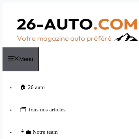
Aller
au
contenu
Menu
🏠 26 auto
🗂️ Tous nos articles
👨‍💼 Notre team