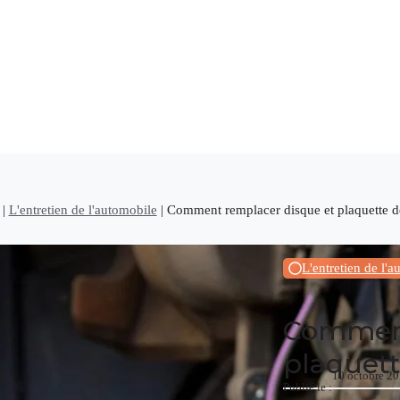
|
L'entretien de l'automobile
|
Comment remplacer disque et plaquette de
L'entretien de l'
Comment
plaquett
10 octobre 2
Publié le :