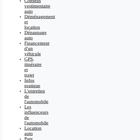
Conseils
vestimentaire
auto
Déménagement
et
location
Dépannage
auto
Financement
d'un
véhicule
GPS,
itinéraire
et
trajet
Infos
pratique
L'entretien
de
l'automobile
Les
influenceurs
de
l'automobile
Location
auto
Pare