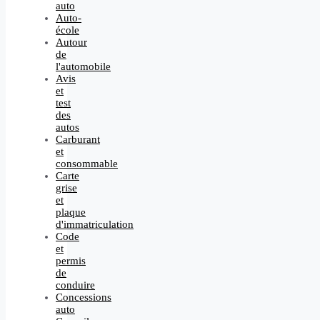
auto
Auto-
école
Autour
de
l'automobile
Avis
et
test
des
autos
Carburant
et
consommable
Carte
grise
et
plaque
d'immatriculation
Code
et
permis
de
conduire
Concessions
auto