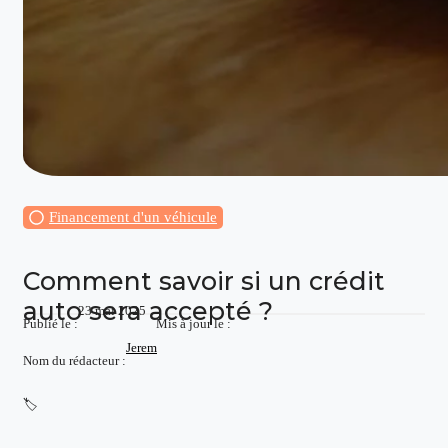
Financement d'un véhicule
Comment savoir si un crédit
auto sera accepté ?
23 mai 2025
Publié le :
Mis à jour le :
Jerem
Nom du rédacteur :
🏷️