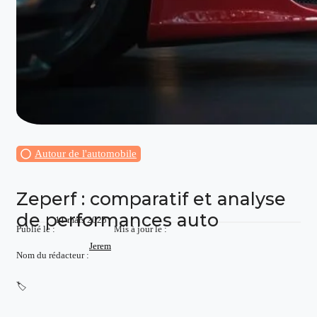
Autour de l'automobile
Zeperf : comparatif et analyse
de performances auto
11 mars 2025
Publié le :
Mis à jour le :
Jerem
Nom du rédacteur :
🏷️