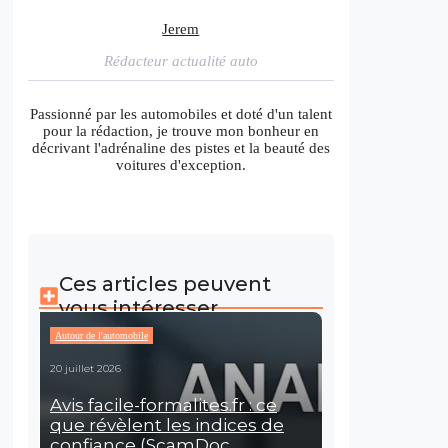
Jerem
Rédacteur actualité auto
Passionné par les automobiles et doté d'un talent
pour la rédaction, je trouve mon bonheur en
décrivant l'adrénaline des pistes et la beauté des
voitures d'exception.
Ces articles peuvent
vous intéresser
Autour de l'automobile
20 juillet 2026
Avis facile-formalites.fr : ce
que révèlent les indices de
confiance (ScamDoc,