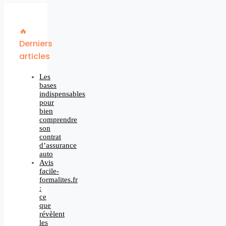
🔥
Derniers
articles
Les
bases
indispensables
pour
bien
comprendre
son
contrat
d’assurance
auto
Avis
facile-
formalites.fr
:
ce
que
révèlent
les