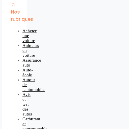
📁
Nos
rubriques
Acheter
une
voiture
Animaux
en
voiture
Assurance
auto
Auto-
école
Autour
de
l'automobile
Avis
et
test
des
autos
Carburant
et
consommable