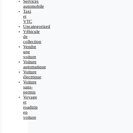
Services
automobile
Taxi
et
VTC
Uncategorized
Véhicule
de
collection
Vendre
une
voiture
Voiture
automatique
Voiture
électrique
Voiture
sans-
permis
Voyage
et
roadtrip
en
voiture