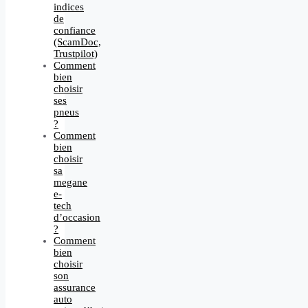
indices
de
confiance
(ScamDoc,
Trustpilot)
Comment
bien
choisir
ses
pneus
?
Comment
bien
choisir
sa
megane
e-
tech
d’occasion
?
Comment
bien
choisir
son
assurance
auto