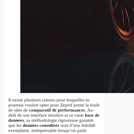
Il existe plusieurs raisons pour lesquelles tu
pourrais vouloir opter pour Zeperf parmi la foule
de sites de
comparatif de performances
. Au-
delà de son interface intuitive et sa vaste
base de
données
, sa méthodologie rigoureuse garantit
que les
données consultées
sont d’une fiabilité
exemplaire, indispensable lorsqu’on parle