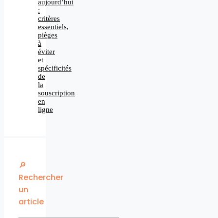
aujourd’hui
:
critères
essentiels,
pièges
à
éviter
et
spécificités
de
la
souscription
en
ligne
🔎
Rechercher
un
article