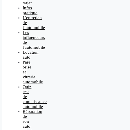
trajet
Infos
pratique
L'entretien
de
l'automobile
Les
influenceurs
de
l'automobile
Location
auto
Pare
brise
et
vitrerie
automobile
Quiz,
test
de
connaissance
automobile
Réparation
de
son
auto