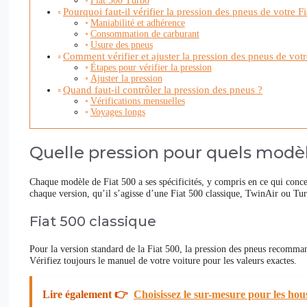
Fiat 500 Turbo
Pourquoi faut-il vérifier la pression des pneus de votre F
Maniabilité et adhérence
Consommation de carburant
Usure des pneus
Comment vérifier et ajuster la pression des pneus de votr
Étapes pour vérifier la pression
Ajuster la pression
Quand faut-il contrôler la pression des pneus ?
Vérifications mensuelles
Voyages longs
Quelle pression pour quels modèl
Chaque modèle de Fiat 500 a ses spécificités, y compris en ce qui conce
chaque version, qu’il s’agisse d’une Fiat 500 classique, TwinAir ou Tu
Fiat 500 classique
Pour la version standard de la Fiat 500, la pression des pneus recomma
Vérifiez toujours le manuel de votre voiture pour les valeurs exactes.
Lire également 👉
Choisissez le sur-mesure pour les hou