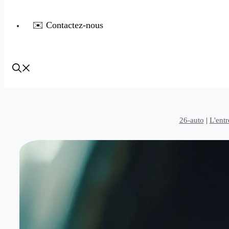
✉️ Contactez-nous
26-auto
|
L'entr