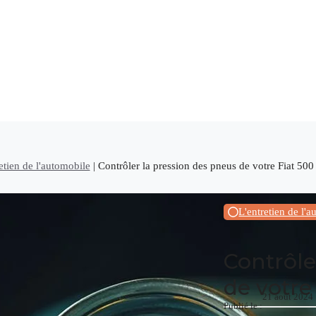
etien de l'automobile
|
Contrôler la pression des pneus de votre Fiat 500
L'entretien de l'
Contrôle
de votre
21 août 2024
Publié le :