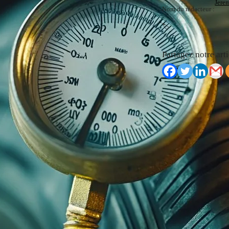
Jere
Nom du rédacteur :
🏷️
Partagez notre arti