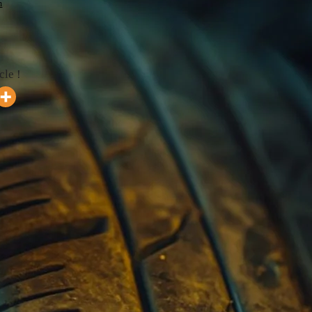
m
cle !