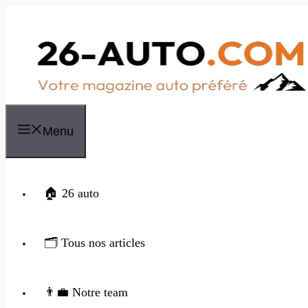
Aller
au
contenu
Menu
🏠 26 auto
🗂️ Tous nos articles
👨‍💼 Notre team