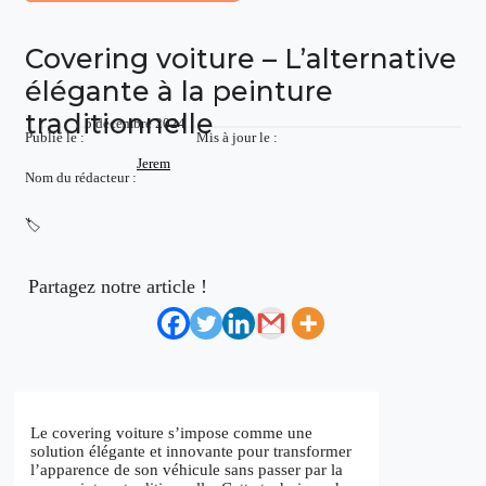
Covering voiture – L’alternative
élégante à la peinture
traditionnelle
5 décembre 2024
Publié le :
Mis à jour le :
Jerem
Nom du rédacteur :
🏷️
Partagez notre article !
Le covering voiture s’impose comme une
solution élégante et innovante pour transformer
l’apparence de son véhicule sans passer par la