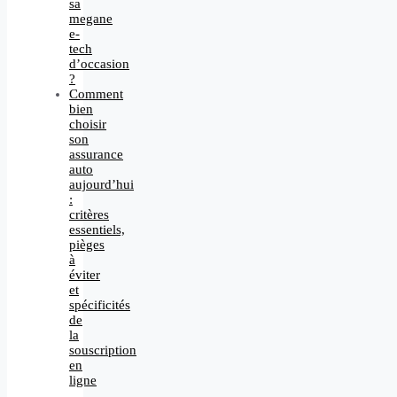
sa
megane
e-
tech
d’occasion
?
Comment
bien
choisir
son
assurance
auto
aujourd’hui
:
critères
essentiels,
pièges
à
éviter
et
spécificités
de
la
souscription
en
ligne