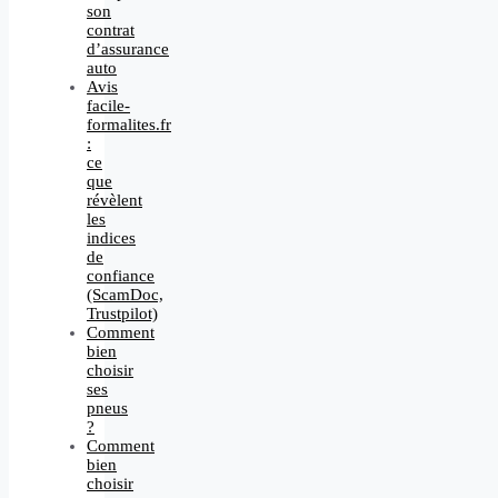
son
contrat
d’assurance
auto
Avis
facile-
formalites.fr
:
ce
que
révèlent
les
indices
de
confiance
(ScamDoc,
Trustpilot)
Comment
bien
choisir
ses
pneus
?
Comment
bien
choisir