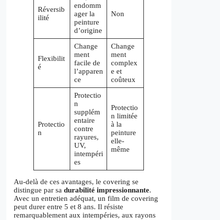
endomm
Réversib
ager la
Non
ilité
peinture
d’origine
Change
Change
ment
ment
Flexibilit
facile de
complex
é
l’apparen
e et
ce
coûteux
Protectio
n
Protectio
supplém
n limitée
entaire
Protectio
à la
contre
n
peinture
rayures,
elle-
UV,
même
intempéri
es
Au-delà de ces avantages, le covering se
distingue par sa
durabilité impressionnante
.
Avec un entretien adéquat, un film de covering
peut durer entre 5 et 8 ans. Il résiste
remarquablement aux intempéries, aux rayons