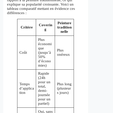
explique sa popularité croissante. Voici un
tableau comparatif mettant en évidence ces
différences :
Peinture
Coverin
Critère
tradition
g
nelle
Plus
économi
que
Plus
Coût
(jusqu’à
onéreux
50%
d’écono
mies)
Rapide
(24h
pour un
Temps
Plus long
total,
d’applica
(plusieur
demi-
tion
s jours)
journée
pour un
partiel)
Oui, sans