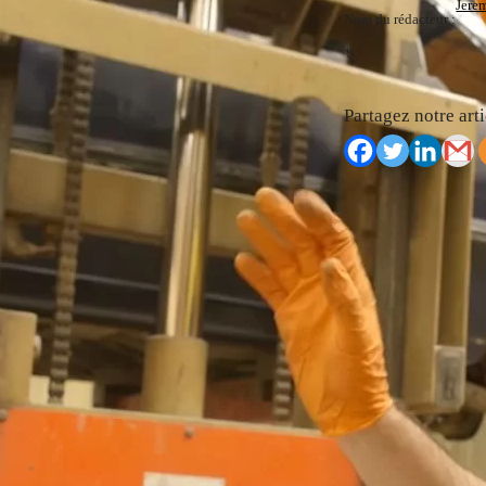
Jere
Nom du rédacteur :
🏷️
Partagez notre arti