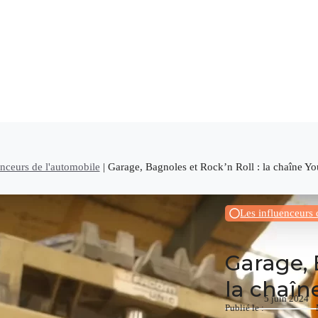
enceurs de l'automobile
|
Garage, Bagnoles et Rock’n Roll : la chaîne Y
Les influenceurs 
Garage, 
la chaî
5 juin 2024
Publié le :