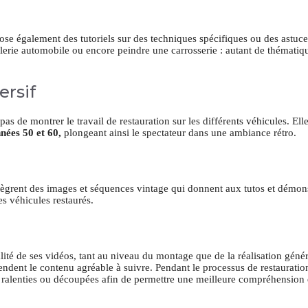
ose également des tutoriels sur des techniques spécifiques ou des astuc
lerie automobile ou encore peindre une carrosserie : autant de thémati
ersif
s de montrer le travail de restauration sur les différents véhicules. Ell
nées 50 et 60,
plongeant ainsi le spectateur dans une ambiance rétro.
intègrent des images et séquences vintage qui donnent aux tutos et démon
s véhicules restaurés.
té de ses vidéos, tant au niveau du montage que de la réalisation génér
endent le contenu agréable à suivre. Pendant le processus de restauratio
t ralenties ou découpées afin de permettre une meilleure compréhension 