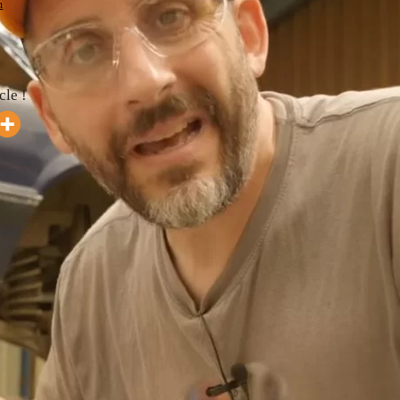
m
cle !