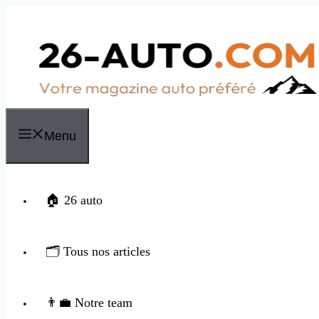
Aller
au
contenu
Menu
🏠 26 auto
🗂️ Tous nos articles
👨‍💼 Notre team