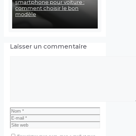
smartphone pour voiture :
comment choisir le bon
modèle
Laisser un commentaire
Commentaire
Nom
E-
mail
Site
web