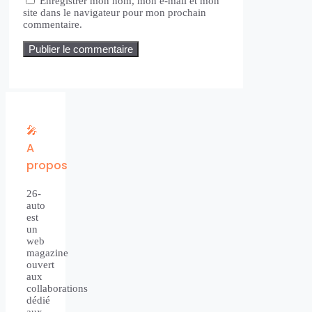
Enregistrer mon nom, mon e-mail et mon
site dans le navigateur pour mon prochain
commentaire.
🎤
A
propos
26-
auto
est
un
web
magazine
ouvert
aux
collaborations
dédié