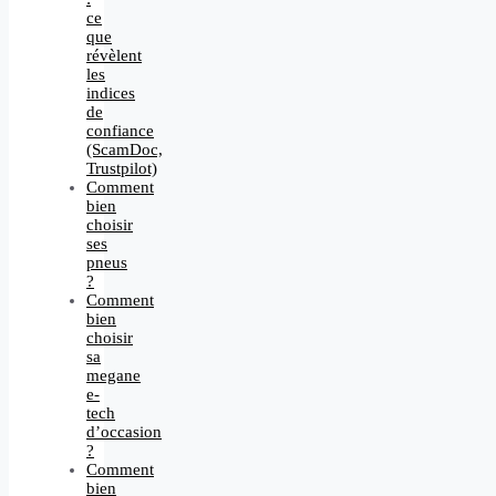
ce
que
révèlent
les
indices
de
confiance
(ScamDoc,
Trustpilot)
Comment
bien
choisir
ses
pneus
?
Comment
bien
choisir
sa
megane
e-
tech
d’occasion
?
Comment
bien