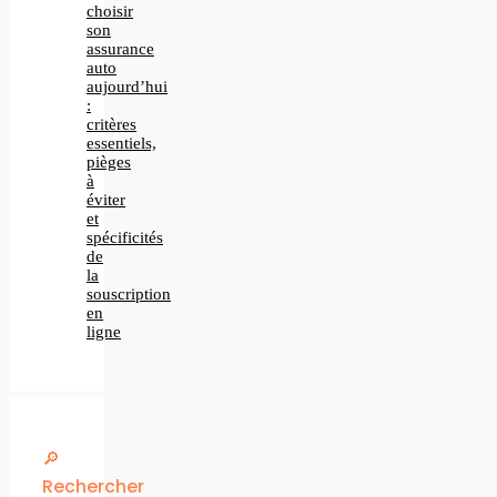
choisir
son
assurance
auto
aujourd’hui
:
critères
essentiels,
pièges
à
éviter
et
spécificités
de
la
souscription
en
ligne
🔎
Rechercher