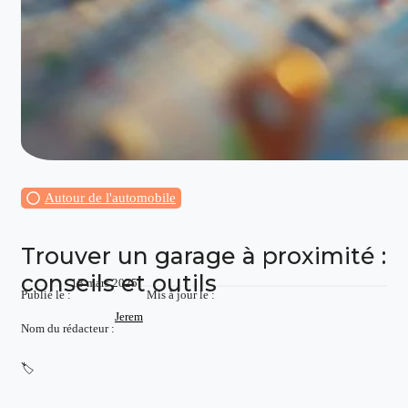
Autour de l'automobile
Trouver un garage à proximité :
conseils et outils
13 mars 2025
Publié le :
Mis à jour le :
Jerem
Nom du rédacteur :
🏷️