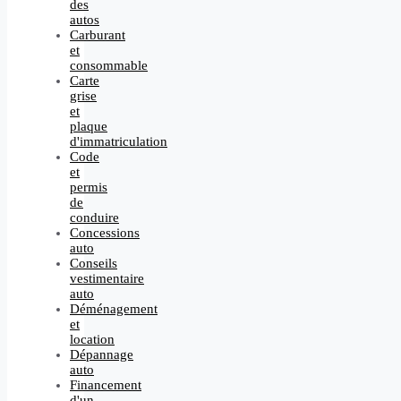
des
autos
Carburant
et
consommable
Carte
grise
et
plaque
d'immatriculation
Code
et
permis
de
conduire
Concessions
auto
Conseils
vestimentaire
auto
Déménagement
et
location
Dépannage
auto
Financement
d'un