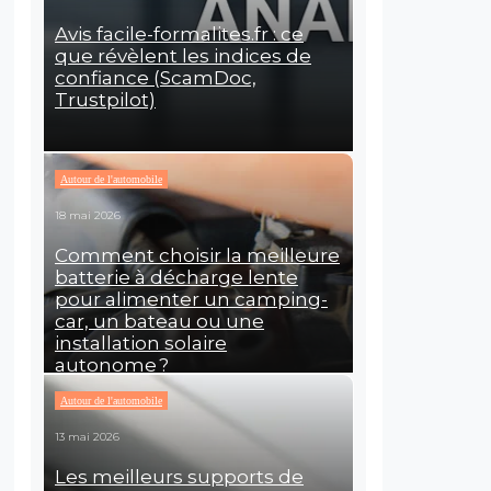
Avis facile-formalites.fr : ce
que révèlent les indices de
confiance (ScamDoc,
Trustpilot)
Autour de l'automobile
18 mai 2026
Comment choisir la meilleure
batterie à décharge lente
pour alimenter un camping-
car, un bateau ou une
installation solaire
autonome ?
Autour de l'automobile
13 mai 2026
Les meilleurs supports de