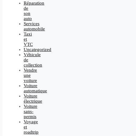
Réparation
de
son
auto
Services
automobile
Taxi
et
VTC
Uncategorized
Véhicule
de
collection
Vendre
une
voiture
Voiture
automatique
Voiture
électrique
Voiture
sans-
permis
Voyage
et
roadtrip