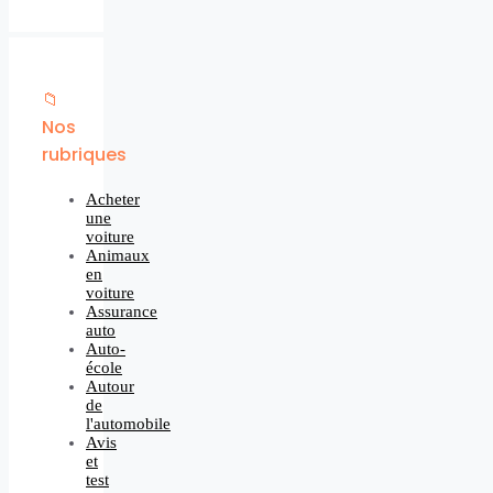
📁
Nos
rubriques
Acheter
une
voiture
Animaux
en
voiture
Assurance
auto
Auto-
école
Autour
de
l'automobile
Avis
et
test