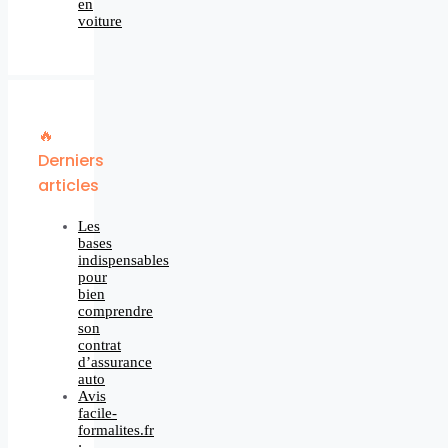
en
voiture
🔥
Derniers
articles
Les
bases
indispensables
pour
bien
comprendre
son
contrat
d’assurance
auto
Avis
facile-
formalites.fr
: