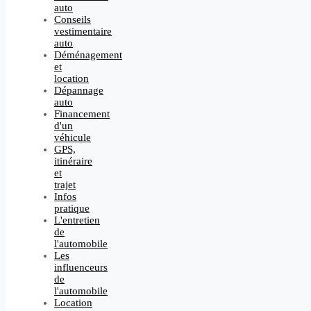
auto
Conseils
vestimentaire
auto
Déménagement
et
location
Dépannage
auto
Financement
d'un
véhicule
GPS,
itinéraire
et
trajet
Infos
pratique
L'entretien
de
l'automobile
Les
influenceurs
de
l'automobile
Location