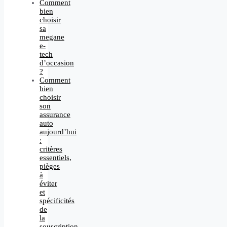
Comment
bien
choisir
sa
megane
e-
tech
d’occasion
?
Comment
bien
choisir
son
assurance
auto
aujourd’hui
:
critères
essentiels,
pièges
à
éviter
et
spécificités
de
la
souscription