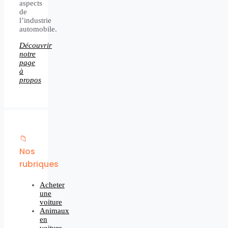
aspects
de
l’industrie
automobile.
Découvrir
notre
page
à
propos
📁
Nos
rubriques
Acheter
une
voiture
Animaux
en
voiture