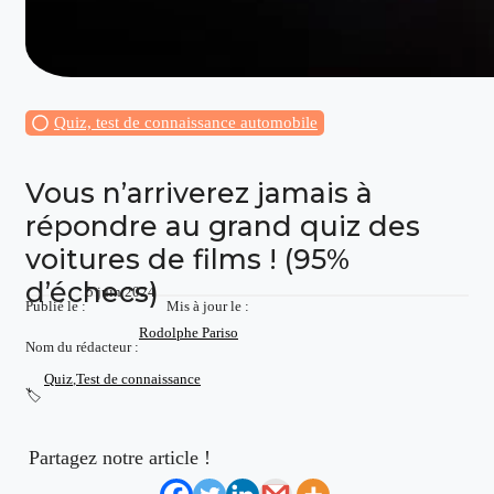
Quiz, test de connaissance automobile
Vous n’arriverez jamais à
répondre au grand quiz des
voitures de films ! (95%
d’échecs)
5 juin 2024
Publié le :
Mis à jour le :
Rodolphe Pariso
Nom du rédacteur :
Quiz
,
Test de connaissance
🏷️
Partagez notre article !