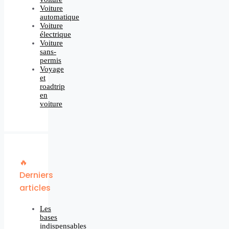
Voiture
automatique
Voiture
électrique
Voiture
sans-
permis
Voyage
et
roadtrip
en
voiture
🔥
Derniers
articles
Les
bases
indispensables