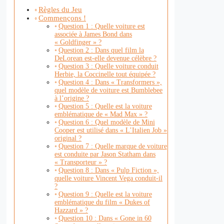
Règles du Jeu
Commençons !
Question 1 : Quelle voiture est
associée à James Bond dans
« Goldfinger » ?
Question 2 : Dans quel film la
DeLorean est-elle devenue célèbre ?
Question 3 : Quelle voiture conduit
Herbie, la Coccinelle tout équipée ?
Question 4 : Dans « Transformers »,
quel modèle de voiture est Bumblebee
à l’origine ?
Question 5 : Quelle est la voiture
emblématique de « Mad Max » ?
Question 6 : Quel modèle de Mini
Cooper est utilisé dans « L’Italien Job »
original ?
Question 7 : Quelle marque de voiture
est conduite par Jason Statham dans
« Transporteur » ?
Question 8 : Dans « Pulp Fiction »,
quelle voiture Vincent Vega conduit-il
?
Question 9 : Quelle est la voiture
emblématique du film « Dukes of
Hazzard » ?
Question 10 : Dans « Gone in 60