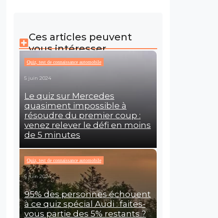
Ces articles peuvent
vous intéresser
Quiz, test de connaissance automobile
5 juin 2024
Le quiz sur Mercedes
quasiment impossible à
résoudre du premier coup :
venez relever le défi en moins
de 5 minutes
Quiz, test de connaissance automobile
5 juin 2024
95% des personnes échouent
à ce quiz spécial Audi : faites-
vous partie des 5% restants ?