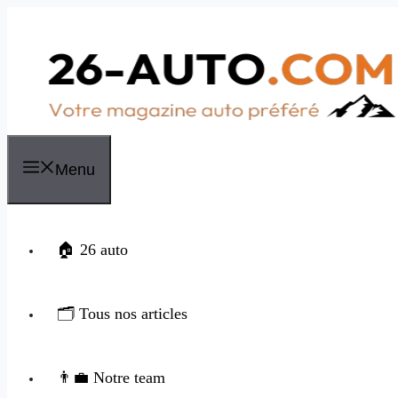
Aller
au
contenu
Menu
🏠 26 auto
🗂️ Tous nos articles
👨‍💼 Notre team