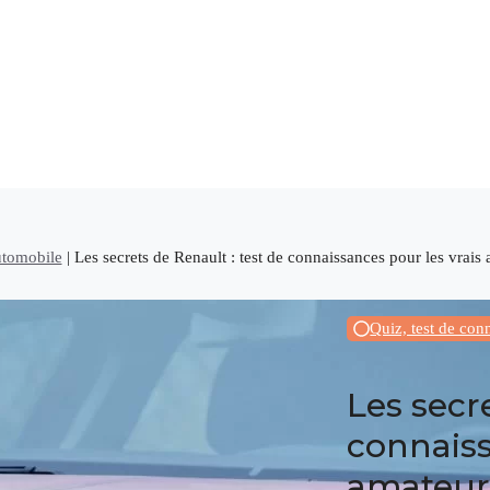
utomobile
|
Les secrets de Renault : test de connaissances pour les vrai
Quiz, test de co
Les secr
connaiss
amateurs