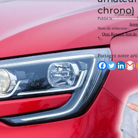
chrono)
5 juin 2024
Publié le :
Jere
Nom du rédacteur :
Quiz
,
Renault
,
Test de
🏷️
Partagez notre arti