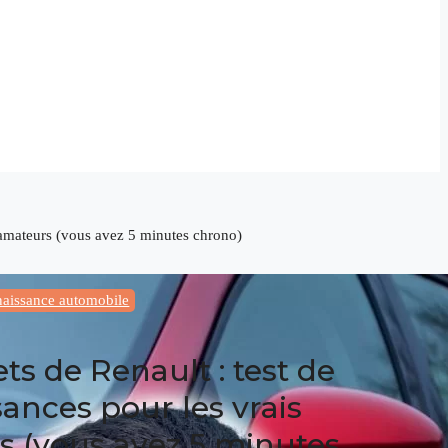
s amateurs (vous avez 5 minutes chrono)
nnaissance automobile
ets de Renault : test de
ances pour les vrais
 (vous avez 5 minutes