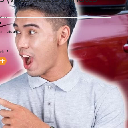
Mis à jour le :
m
 connaissance
cle !