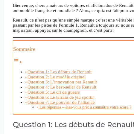
Bienvenue, chers amateurs de voitures et aficionados de Renault 
automobile française et mondiale ? Alors, ce quiz est fait pour vo
Renault, ce n’est pas qu’une simple marque ; c’est une véritable i
passant par les pistes de Formule 1, Renault a toujours su nous s
inspiration, appuyez sur le champignon, et c’est parti !
Sommaire
Question 1: Les débuts de Renault
Question 2: Le modèle originel
Question 3: L’innovation par Renault
Question 4: Le best-seller de Renault
Question 5: Le cri de guerre
Question 6: Le terrain de jeu sportif
Question 7: Le pouvoir de l’alliance
Les réponses – êtes-vous prêt à connaître votre score ?
Question 1: Les débuts de Renaul