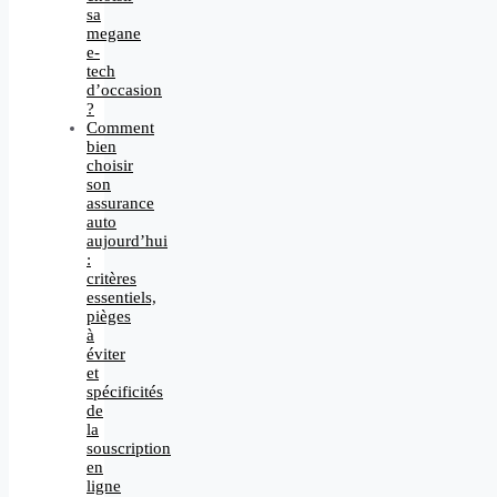
sa
megane
e-
tech
d’occasion
?
Comment
bien
choisir
son
assurance
auto
aujourd’hui
:
critères
essentiels,
pièges
à
éviter
et
spécificités
de
la
souscription
en
ligne