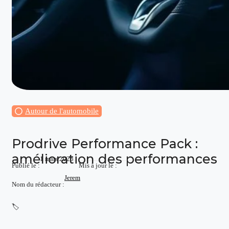
Autour de l'automobile
Prodrive Performance Pack :
amélioration des performances
1 mars 2025
Publié le :
Mis à jour le :
Jerem
Nom du rédacteur :
🏷️