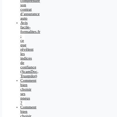
comprendre
son
contrat
d’assurance
auto
Avis
facile-
formalites.fr
:
ce
que
révèlent
les
indices
de
confiance
(ScamDoc,
Trustpilot)
Comment
bien
choisir
ses
pneus
?
Comment
bien
choisir