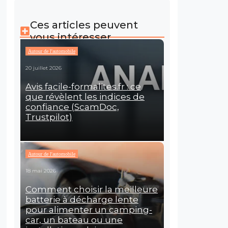
Ces articles peuvent
vous intéresser
Autour de l'automobile
20 juillet 2026
Avis facile-formalites.fr : ce
que révèlent les indices de
confiance (ScamDoc,
Trustpilot)
Autour de l'automobile
18 mai 2026
Comment choisir la meilleure
batterie à décharge lente
pour alimenter un camping-
car, un bateau ou une