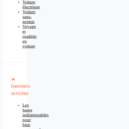
Voiture
électrique
Voiture
sans-
permis
Voyage
et
roadtrip
en
voiture
🔥
Derniers
articles
Les
bases
indispensables
pour
bien