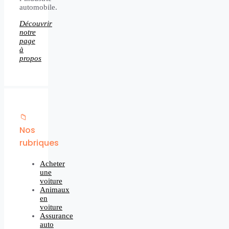
automobile.
Découvrir
notre
page
à
propos
📁
Nos
rubriques
Acheter
une
voiture
Animaux
en
voiture
Assurance
auto