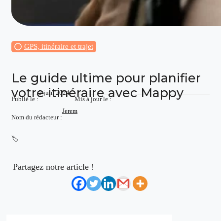
GPS, itinéraire et trajet
Le guide ultime pour planifier
votre itinéraire avec Mappy
5 juin 2024
Publié le :
Mis à jour le :
Jerem
Nom du rédacteur :
🏷️
Partagez notre article !