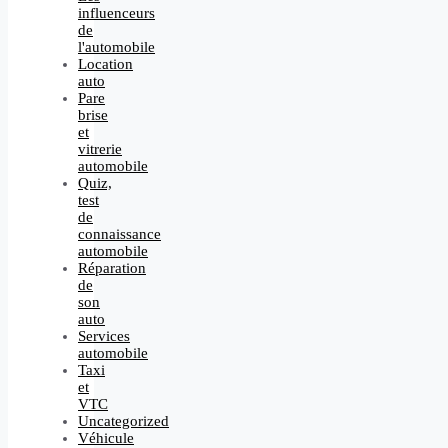
influenceurs
de
l'automobile
Location
auto
Pare
brise
et
vitrerie
automobile
Quiz,
test
de
connaissance
automobile
Réparation
de
son
auto
Services
automobile
Taxi
et
VTC
Uncategorized
Véhicule