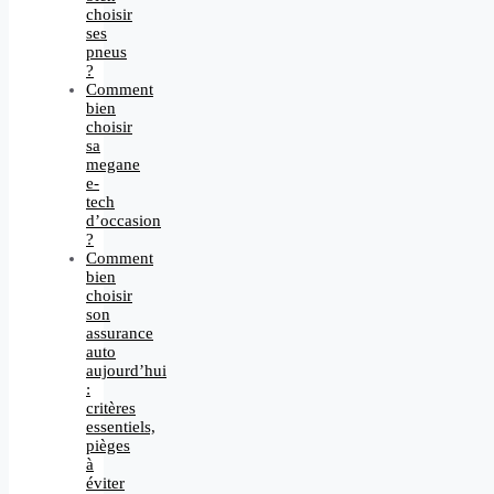
choisir
ses
pneus
?
Comment
bien
choisir
sa
megane
e-
tech
d’occasion
?
Comment
bien
choisir
son
assurance
auto
aujourd’hui
:
critères
essentiels,
pièges
à
éviter