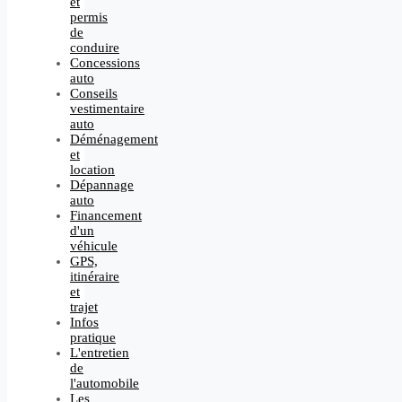
et
permis
de
conduire
Concessions
auto
Conseils
vestimentaire
auto
Déménagement
et
location
Dépannage
auto
Financement
d'un
véhicule
GPS,
itinéraire
et
trajet
Infos
pratique
L'entretien
de
l'automobile
Les