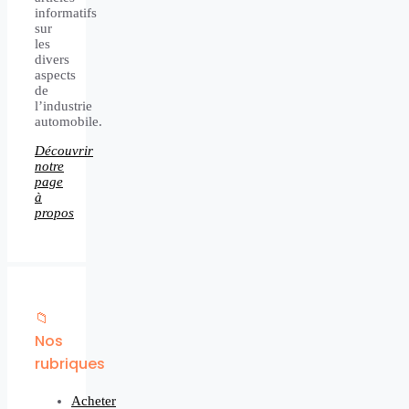
informatifs
sur
les
divers
aspects
de
l’industrie
automobile.
Découvrir
notre
page
à
propos
📁
Nos
rubriques
Acheter