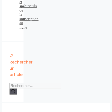
et
spécificités
de
la
souscription
en
ligne
🔎
Rechercher
un
article
Rechercher :