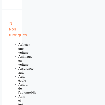
📁
Nos
rubriques
Acheter
une
voiture
Animaux
en
voiture
Assurance
auto
Auto-
école
Autour
de
l'automobile
Avis
et
test