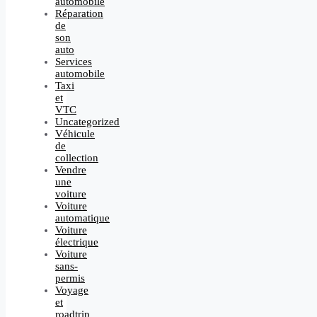
automobile
Réparation
de
son
auto
Services
automobile
Taxi
et
VTC
Uncategorized
Véhicule
de
collection
Vendre
une
voiture
Voiture
automatique
Voiture
électrique
Voiture
sans-
permis
Voyage
et
roadtrip