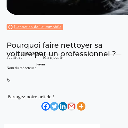
L'entretien de l'automobile
Pourquoi faire nettoyer sa
voiture par un professionnel ?
5 juin 2024
Publié le :
Mis à jour le :
Jerem
Nom du rédacteur :
🏷️
Partagez notre article !