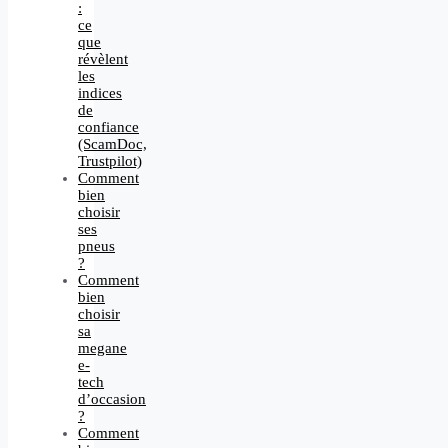
:
ce
que
révèlent
les
indices
de
confiance
(ScamDoc,
Trustpilot)
Comment
bien
choisir
ses
pneus
?
Comment
bien
choisir
sa
megane
e-
tech
d’occasion
?
Comment