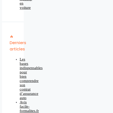
en
voiture
🔥
Derniers
articles
Les
bases
indispensables
pour
bien
comprendre
son
contrat
d’assurance
auto
Avis
facile-
formalites.fr