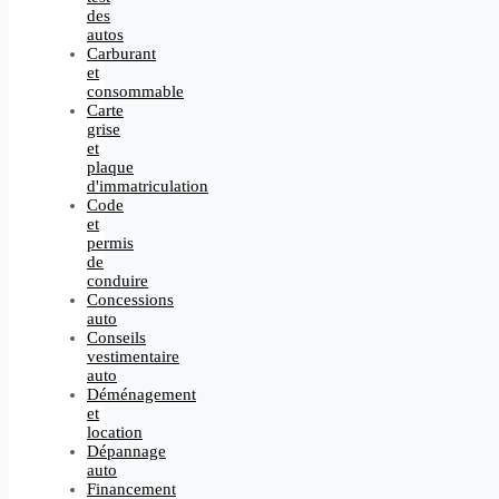
des
autos
Carburant
et
consommable
Carte
grise
et
plaque
d'immatriculation
Code
et
permis
de
conduire
Concessions
auto
Conseils
vestimentaire
auto
Déménagement
et
location
Dépannage
auto
Financement