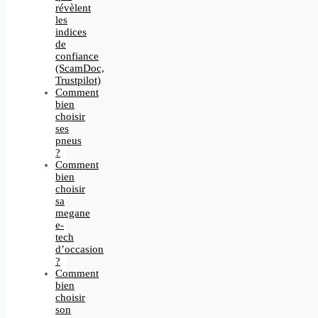
révèlent
les
indices
de
confiance
(ScamDoc,
Trustpilot)
Comment
bien
choisir
ses
pneus
?
Comment
bien
choisir
sa
megane
e-
tech
d’occasion
?
Comment
bien
choisir
son