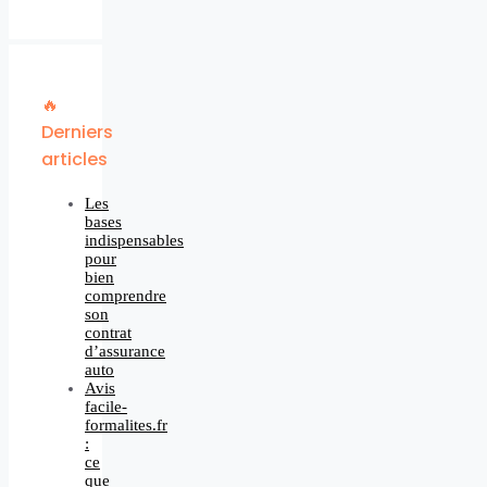
🔥
Derniers
articles
Les
bases
indispensables
pour
bien
comprendre
son
contrat
d’assurance
auto
Avis
facile-
formalites.fr
:
ce
que