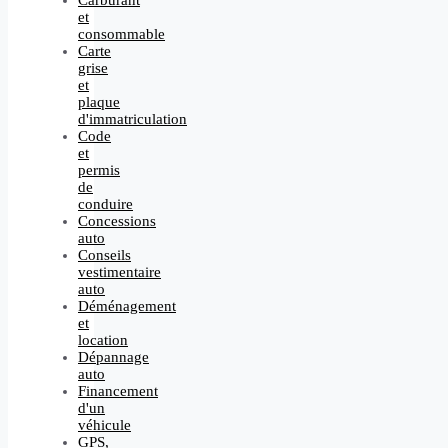
et
consommable
Carte
grise
et
plaque
d'immatriculation
Code
et
permis
de
conduire
Concessions
auto
Conseils
vestimentaire
auto
Déménagement
et
location
Dépannage
auto
Financement
d'un
véhicule
GPS,