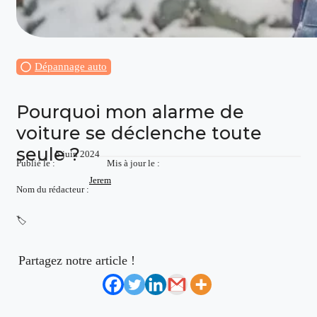
Dépannage auto
Pourquoi mon alarme de
voiture se déclenche toute
seule ?
5 juin 2024
Publié le :
Mis à jour le :
Jerem
Nom du rédacteur :
🏷️
Partagez notre article !