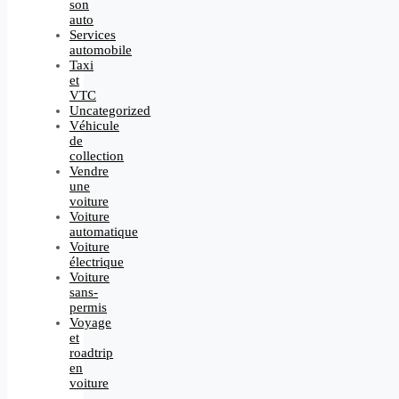
son
auto
Services
automobile
Taxi
et
VTC
Uncategorized
Véhicule
de
collection
Vendre
une
voiture
Voiture
automatique
Voiture
électrique
Voiture
sans-
permis
Voyage
et
roadtrip
en
voiture