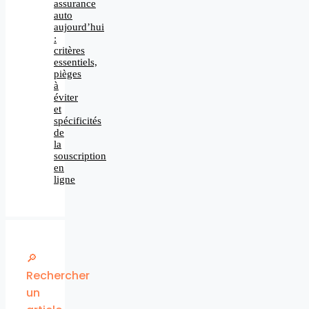
assurance
auto
aujourd’hui
:
critères
essentiels,
pièges
à
éviter
et
spécificités
de
la
souscription
en
ligne
🔎
Rechercher
un