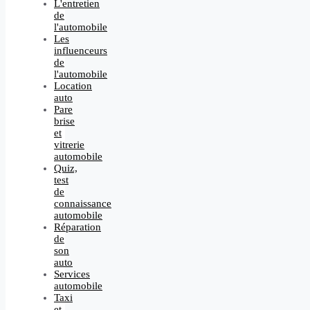
L'entretien
de
l'automobile
Les
influenceurs
de
l'automobile
Location
auto
Pare
brise
et
vitrerie
automobile
Quiz,
test
de
connaissance
automobile
Réparation
de
son
auto
Services
automobile
Taxi
et