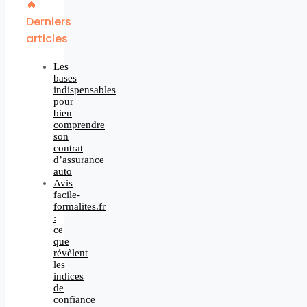
🔥
Derniers
articles
Les
bases
indispensables
pour
bien
comprendre
son
contrat
d’assurance
auto
Avis
facile-
formalites.fr
:
ce
que
révèlent
les
indices
de
confiance