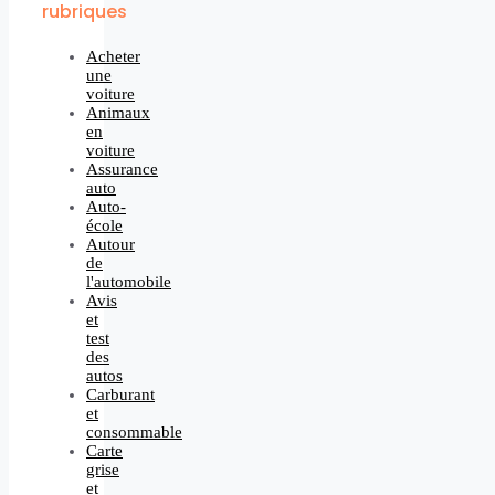
rubriques
Acheter
une
voiture
Animaux
en
voiture
Assurance
auto
Auto-
école
Autour
de
l'automobile
Avis
et
test
des
autos
Carburant
et
consommable
Carte
grise
et