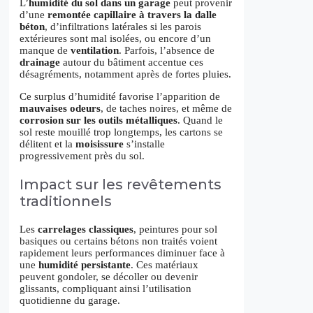
L’
humidité du sol dans un garage
peut provenir
d’une
remontée capillaire à travers la dalle
béton
, d’infiltrations latérales si les parois
extérieures sont mal isolées, ou encore d’un
manque de
ventilation
. Parfois, l’absence de
drainage
autour du bâtiment accentue ces
désagréments, notamment après de fortes pluies.
Ce surplus d’humidité favorise l’apparition de
mauvaises odeurs
, de taches noires, et même de
corrosion sur les outils métalliques
. Quand le
sol reste mouillé trop longtemps, les cartons se
délitent et la
moisissure
s’installe
progressivement près du sol.
Impact sur les revêtements
traditionnels
Les
carrelages classiques
, peintures pour sol
basiques ou certains bétons non traités voient
rapidement leurs performances diminuer face à
une
humidité persistante
. Ces matériaux
peuvent gondoler, se décoller ou devenir
glissants, compliquant ainsi l’utilisation
quotidienne du garage.