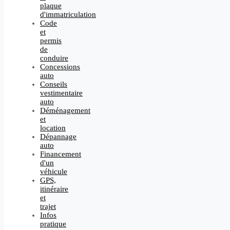
plaque
d'immatriculation
Code
et
permis
de
conduire
Concessions
auto
Conseils
vestimentaire
auto
Déménagement
et
location
Dépannage
auto
Financement
d'un
véhicule
GPS,
itinéraire
et
trajet
Infos
pratique