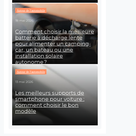
Autour de l'automobile
18 mai 2026
Comment choisir la meilleure
batterie à décharge lente
pour alimenter un camping-
car, un bateau ou une
installation solaire
autonome ?
Autour de l'automobile
13 mai 2026
Les meilleurs supports de
smartphone pour voiture :
comment choisir le bon
modèle