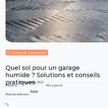
Autour de l'automobile
Quel sol pour un garage
humide ? Solutions et conseils
pratiques
29 septembre 2025
Publié le :
Mis à jour le :
Jerem
Nom du rédacteur :
🏷️