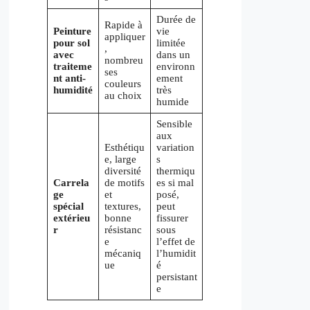
Durée de
Rapide à
Peinture
vie
appliquer
pour sol
limitée
,
avec
dans un
nombreu
traiteme
environn
ses
nt anti-
ement
couleurs
humidité
très
au choix
humide
Sensible
aux
Esthétiqu
variation
e, large
s
diversité
thermiqu
Carrela
de motifs
es si mal
ge
et
posé,
spécial
textures,
peut
extérieu
bonne
fissurer
r
résistanc
sous
e
l’effet de
mécaniq
l’humidit
ue
é
persistant
e