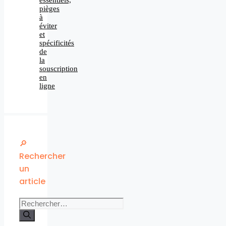
pièges
à
éviter
et
spécificités
de
la
souscription
en
ligne
🔎
Rechercher
un
article
Rechercher :