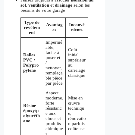
Pensez toujours à associer
isolation du
sol
,
ventilation
et
drainage
selon les
besoins de votre garage
Type de
Avantag
Inconvé
revêtem
es
nients
ent
Impermé
able,
Coût
facile à
Dalles
initial
poser et
PVC /
supérieur
à
Polypro
au
nettoyer,
pylène
carrelage
remplaça
classique
ble pièce
par pièce
Aspect
moderne,
Mise en
forte
œuvre
Résine
résistanc
techniqu
époxy/p
e aux
e,
olyuréth
chocs et
rénovatio
ane
produits
n parfois
chimique
coûteuse
s