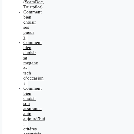
(ScamDoc,
Trustpilot)
Comment
bien
choisir
ses
pneus
?
Comment
bien
choisir
sa
megane
e-
tech
d’occasion
?
Comment
bien
choisir
son
assurance
auto
aujourd’hui
:
critères
essentiels,