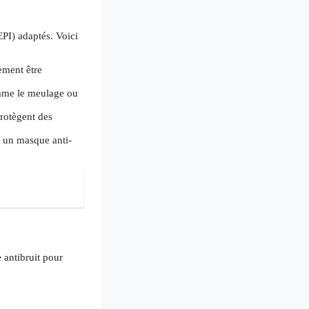
EPI) adaptés. Voici
lement être
comme le meulage ou
protègent des
z un masque anti-
 antibruit pour