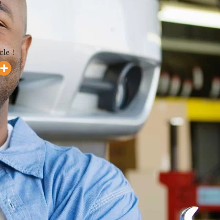
m
cle !