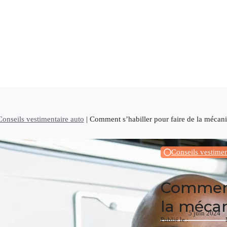
Conseils vestimentaire auto
|
Comment s’habiller pour faire de la mécani
Conseils vestimen
Comment 
la mécan
5 juin 2024
Publié le :