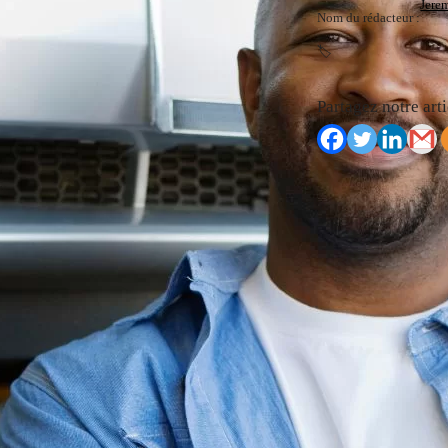
Jere
Nom du rédacteur :
🏷️
Partagez notre arti