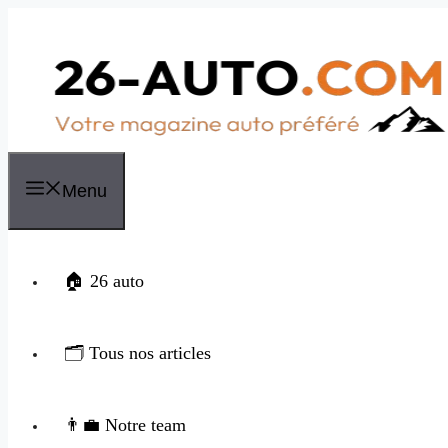
Aller
au
contenu
Menu
🏠 26 auto
🗂️ Tous nos articles
👨‍💼 Notre team