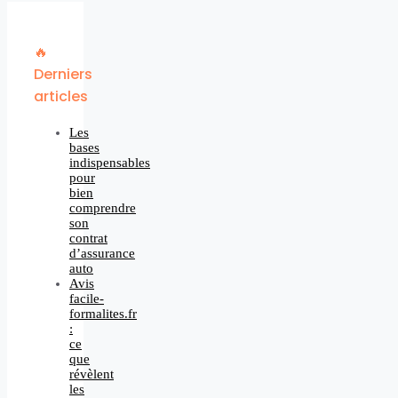
🔥
Derniers
articles
Les
bases
indispensables
pour
bien
comprendre
son
contrat
d’assurance
auto
Avis
facile-
formalites.fr
:
ce
que
révèlent
les