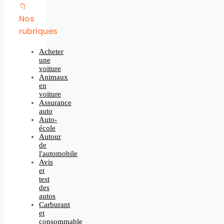
📁
Nos
rubriques
Acheter
une
voiture
Animaux
en
voiture
Assurance
auto
Auto-
école
Autour
de
l'automobile
Avis
et
test
des
autos
Carburant
et
consommable