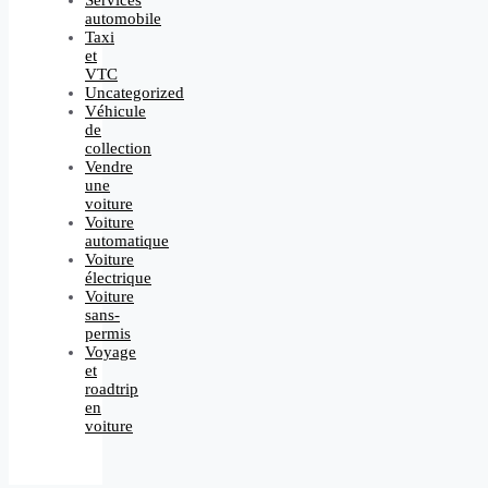
Services
automobile
Taxi
et
VTC
Uncategorized
Véhicule
de
collection
Vendre
une
voiture
Voiture
automatique
Voiture
électrique
Voiture
sans-
permis
Voyage
et
roadtrip
en
voiture