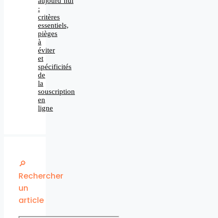
aujourd’hui
:
critères
essentiels,
pièges
à
éviter
et
spécificités
de
la
souscription
en
ligne
🔎
Rechercher
un
article