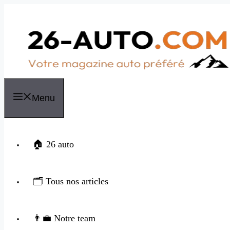
Aller
au
contenu
Menu
🏠 26 auto
🗂️ Tous nos articles
👨‍💼 Notre team