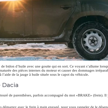
de bidon d’huile avec une goutte qui en sort. Ce voyant s’allume lorsq
ématurée des pièces internes du moteur et causer des dommages irréparab
 à l’aide de la jauge à huile située sous le capot du véhicule.
 Dacia
ntouré de parenthèses, parfois accompagné du mot «BRAKE» (frein). Il 
us démarrez avec le frein à main engagé, pour vous rappeler de le dése