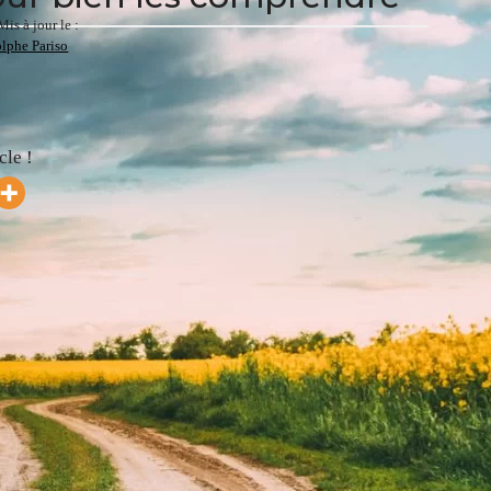
Mis à jour le :
lphe Pariso
cle !