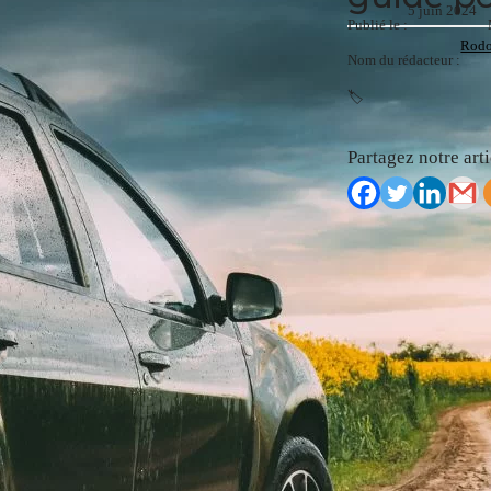
5 juin 2024
Publié le :
Rodo
Nom du rédacteur :
🏷️
Partagez notre arti