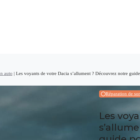
on auto
|
Les voyants de votre Dacia s’allument ? Découvrez notre guid
Réparation de so
Les voya
s’allume
guide p