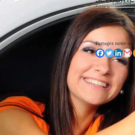
5 juin 2024
Publié le :
Jere
Nom du rédacteur :
🏷️
Partagez notre arti