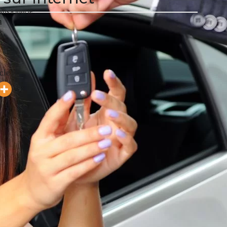
Mis à jour le :
m
cle !