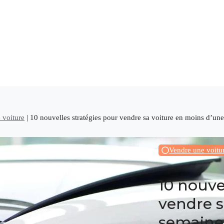
 voiture
|
10 nouvelles stratégies pour vendre sa voiture en moins d’une
Vendre une voitu
10 nouve
vendre s
semaine 