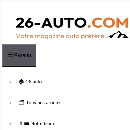
Aller
au
contenu
Menu
🏠 26 auto
🗂️ Tous nos articles
👨‍💼 Notre team