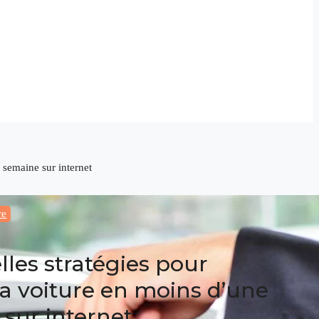
 semaine sur internet
re
lles stratégies pour
a voiture en moins d’une
sur internet