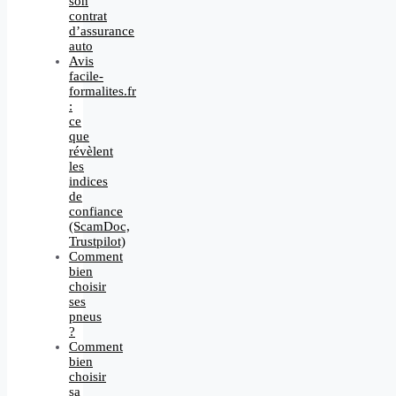
son
contrat
d’assurance
auto
Avis
facile-
formalites.fr
:
ce
que
révèlent
les
indices
de
confiance
(ScamDoc,
Trustpilot)
Comment
bien
choisir
ses
pneus
?
Comment
bien
choisir
sa