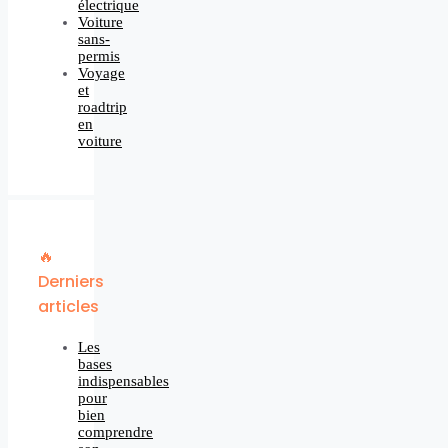
électrique
Voiture
sans-
permis
Voyage
et
roadtrip
en
voiture
🔥
Derniers
articles
Les
bases
indispensables
pour
bien
comprendre