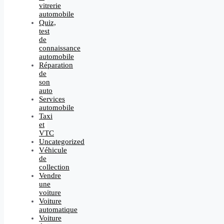
vitrerie
automobile
Quiz,
test
de
connaissance
automobile
Réparation
de
son
auto
Services
automobile
Taxi
et
VTC
Uncategorized
Véhicule
de
collection
Vendre
une
voiture
Voiture
automatique
Voiture