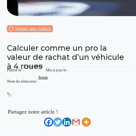
Vendre une voiture
Calculer comme un pro la
valeur de rachat d’un véhicule
à 4 roues
5 juin 2024
Publié le :
Mis à jour le :
Jerem
Nom du rédacteur :
🏷️
Partagez notre article !