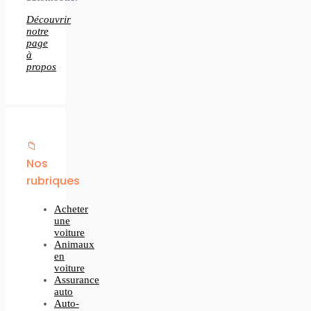
Découvrir
notre
page
à
propos
📁
Nos
rubriques
Acheter
une
voiture
Animaux
en
voiture
Assurance
auto
Auto-