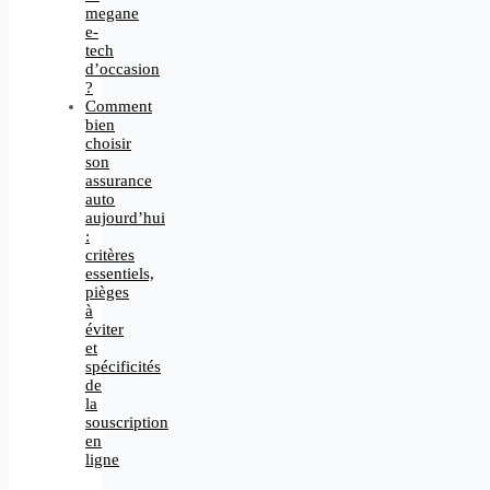
megane
e-
tech
d’occasion
?
Comment
bien
choisir
son
assurance
auto
aujourd’hui
:
critères
essentiels,
pièges
à
éviter
et
spécificités
de
la
souscription
en
ligne