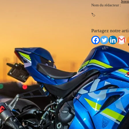
Jere
Nom du rédacteur :
🏷️
Partagez notre arti