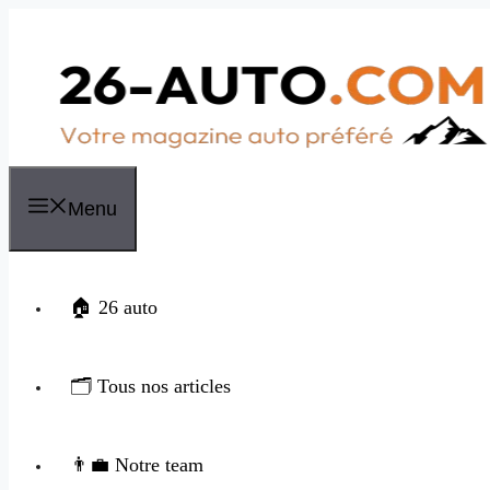
Aller
au
contenu
Menu
🏠 26 auto
🗂️ Tous nos articles
👨‍💼 Notre team