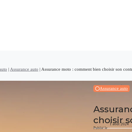
auto
|
Assurance auto
|
Assurance moto : comment bien choisir son contr
Assurance auto
Assuran
choisir 
1 août 2024
Publié le :