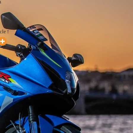
m
cle !