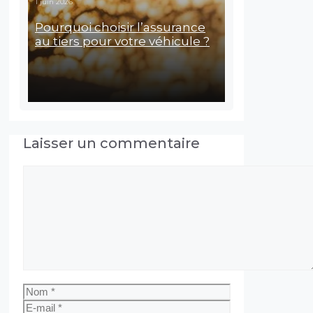
1 juin 2026
Pourquoi choisir l’assurance
au tiers pour votre véhicule ?
Laisser un commentaire
Commentaire
Nom
E-