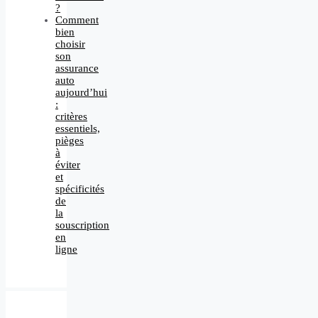
?
Comment
bien
choisir
son
assurance
auto
aujourd’hui
:
critères
essentiels,
pièges
à
éviter
et
spécificités
de
la
souscription
en
ligne