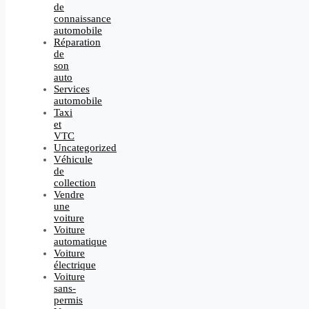
de
connaissance
automobile
Réparation
de
son
auto
Services
automobile
Taxi
et
VTC
Uncategorized
Véhicule
de
collection
Vendre
une
voiture
Voiture
automatique
Voiture
électrique
Voiture
sans-
permis