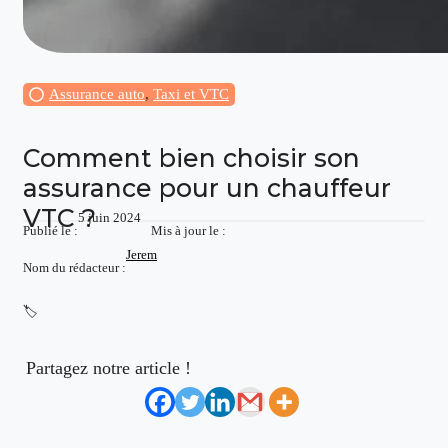
Assurance auto
,
Taxi et VTC
Comment bien choisir son
assurance pour un chauffeur
VTC ?
5 juin 2024
Publié le :
Mis à jour le :
Jerem
Nom du rédacteur :
🏷️
Partagez notre article !