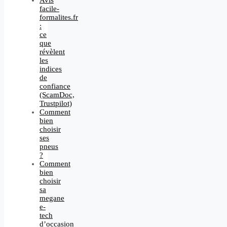
facile-
formalites.fr
:
ce
que
révèlent
les
indices
de
confiance
(ScamDoc,
Trustpilot)
Comment
bien
choisir
ses
pneus
?
Comment
bien
choisir
sa
megane
e-
tech
d’occasion