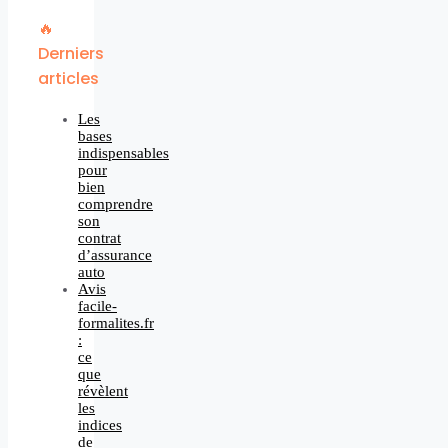
🔥
Derniers
articles
Les
bases
indispensables
pour
bien
comprendre
son
contrat
d’assurance
auto
Avis
facile-
formalites.fr
:
ce
que
révèlent
les
indices
de