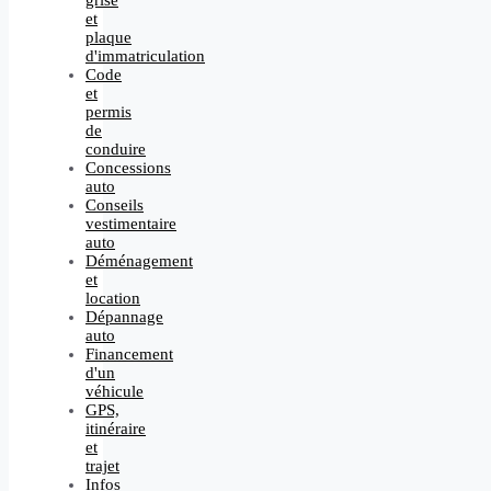
grise
et
plaque
d'immatriculation
Code
et
permis
de
conduire
Concessions
auto
Conseils
vestimentaire
auto
Déménagement
et
location
Dépannage
auto
Financement
d'un
véhicule
GPS,
itinéraire
et
trajet
Infos