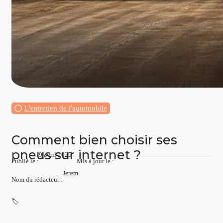
L'entretien de l'automobile
Comment bien choisir ses
pneus sur internet ?
9 avril 2025
Publié le :
Mis à jour le :
Jerem
Nom du rédacteur :
🏷️