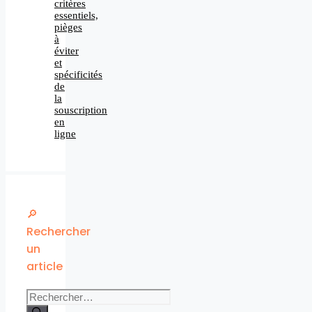
critères
essentiels,
pièges
à
éviter
et
spécificités
de
la
souscription
en
ligne
🔎
Rechercher
un
article
Rechercher :