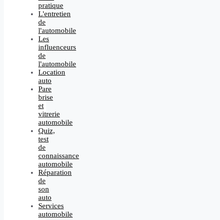
pratique
L'entretien
de
l'automobile
Les
influenceurs
de
l'automobile
Location
auto
Pare
brise
et
vitrerie
automobile
Quiz,
test
de
connaissance
automobile
Réparation
de
son
auto
Services
automobile