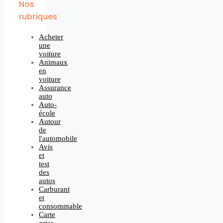
Nos
rubriques
Acheter
une
voiture
Animaux
en
voiture
Assurance
auto
Auto-
école
Autour
de
l'automobile
Avis
et
test
des
autos
Carburant
et
consommable
Carte