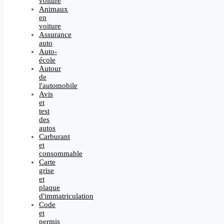
voiture
Animaux
en
voiture
Assurance
auto
Auto-
école
Autour
de
l'automobile
Avis
et
test
des
autos
Carburant
et
consommable
Carte
grise
et
plaque
d'immatriculation
Code
et
permis