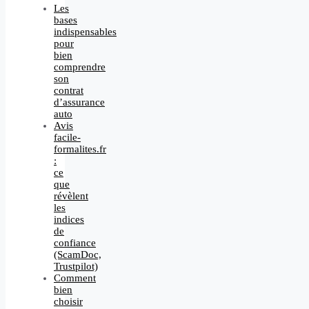
Les
bases
indispensables
pour
bien
comprendre
son
contrat
d’assurance
auto
Avis
facile-
formalites.fr
:
ce
que
révèlent
les
indices
de
confiance
(ScamDoc,
Trustpilot)
Comment
bien
choisir