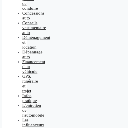
de
conduire
Concessions
auto
Conseils
vestimentaire
auto
Déménagement
et
location
Dépannage
auto
Financement
d'un
véhicule
GPS,
itinéraire
et
trajet
Infos
pratique
L'entretien
de
l'automobile
Les
influenceurs