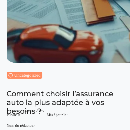
Uncategorized
Comment choisir l’assurance
auto la plus adaptée à vos
besoins ?
24 avril 2025
Publié le :
Mis à jour le :
Nom du rédacteur :