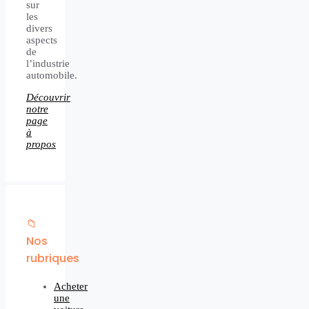
sur
les
divers
aspects
de
l’industrie
automobile.
Découvrir
notre
page
à
propos
📁
Nos
rubriques
Acheter
une