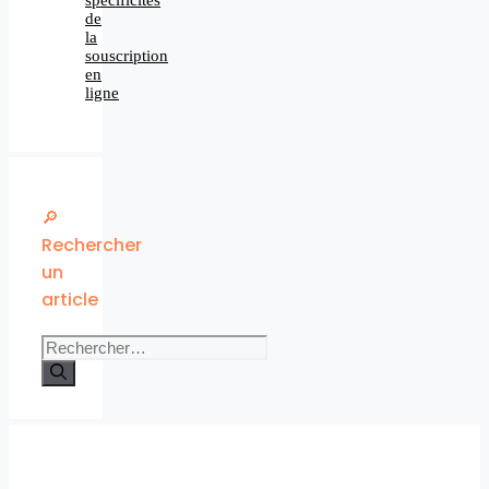
de
la
souscription
en
ligne
🔎
Rechercher
un
article
Rechercher :