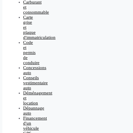
Carburant
et
consommable
Carte
grise
et
plaque
d'immatriculation
Code
et
permis
de
conduire
Concessions
auto
Conseils
vestimentaire
auto
Déménagement
et
location
Dépannage
auto
Financement
d'un
véhicule