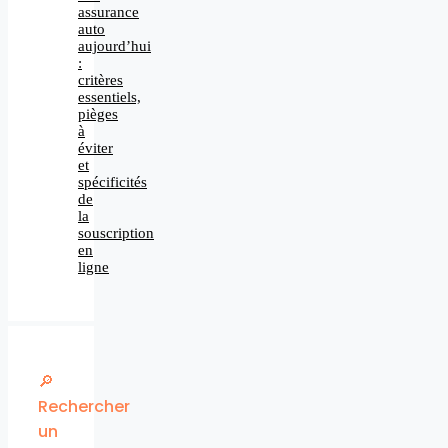
assurance
auto
aujourd’hui
:
critères
essentiels,
pièges
à
éviter
et
spécificités
de
la
souscription
en
ligne
🔎
Rechercher
un