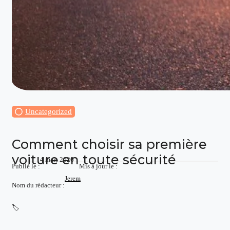
Uncategorized
Comment choisir sa première
voiture en toute sécurité
4 mars 2026
Publié le :
Mis à jour le :
Jerem
Nom du rédacteur :
🏷️