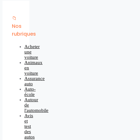
📁
Nos
rubriques
Acheter
une
voiture
Animaux
en
voiture
Assurance
auto
Auto-
école
Autour
de
l'automobile
Avis
et
test
des
autos