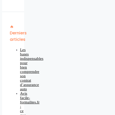
🔥
Derniers
articles
Les
bases
indispensables
pour
bien
comprendre
son
contrat
d’assurance
auto
Avis
facile-
formalites.fr
:
ce