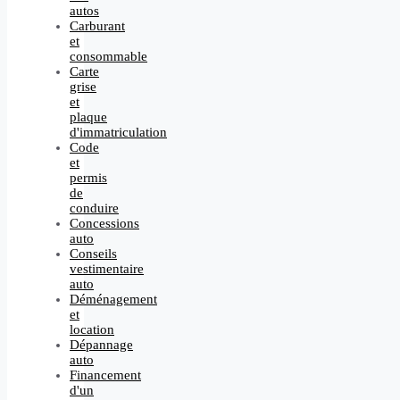
autos
Carburant
et
consommable
Carte
grise
et
plaque
d'immatriculation
Code
et
permis
de
conduire
Concessions
auto
Conseils
vestimentaire
auto
Déménagement
et
location
Dépannage
auto
Financement
d'un