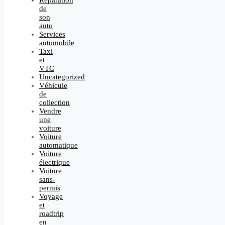
de
son
auto
Services
automobile
Taxi
et
VTC
Uncategorized
Véhicule
de
collection
Vendre
une
voiture
Voiture
automatique
Voiture
électrique
Voiture
sans-
permis
Voyage
et
roadtrip
en