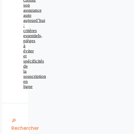
son
assurance
auto
aujourd’hui
:
critères
essentiels,
pièges
à
éviter
et
spécificités
de
la
souscription
en
ligne
🔎
Rechercher