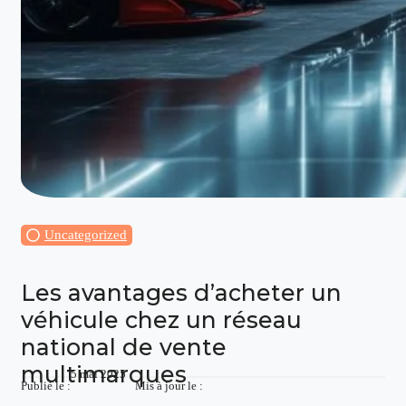
Uncategorized
Les avantages d’acheter un
véhicule chez un réseau
national de vente
multimarques
5 mai 2025
Publié le :
Mis à jour le :