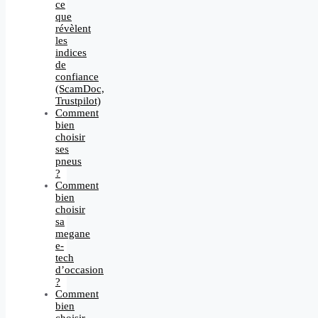
ce
que
révèlent
les
indices
de
confiance
(ScamDoc,
Trustpilot)
Comment
bien
choisir
ses
pneus
?
Comment
bien
choisir
sa
megane
e-
tech
d’occasion
?
Comment
bien
choisir