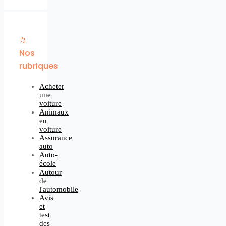
📁
Nos
rubriques
Acheter
une
voiture
Animaux
en
voiture
Assurance
auto
Auto-
école
Autour
de
l'automobile
Avis
et
test
des