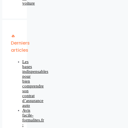
voiture
🔥
Derniers
articles
Les
bases
indispensables
pour
bien
comprendre
son
contrat
d’assurance
auto
Avis
facile-
formalites.fr
: