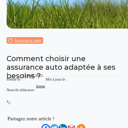
Assurance auto
Comment choisir une
assurance auto adaptée à ses
besoins ?
22 août 2025
Publié le :
Mis à jour le :
Jerem
Nom du rédacteur :
🏷️
Partagez notre article !