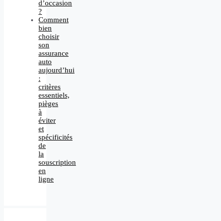
d’occasion
?
Comment
bien
choisir
son
assurance
auto
aujourd’hui
:
critères
essentiels,
pièges
à
éviter
et
spécificités
de
la
souscription
en
ligne