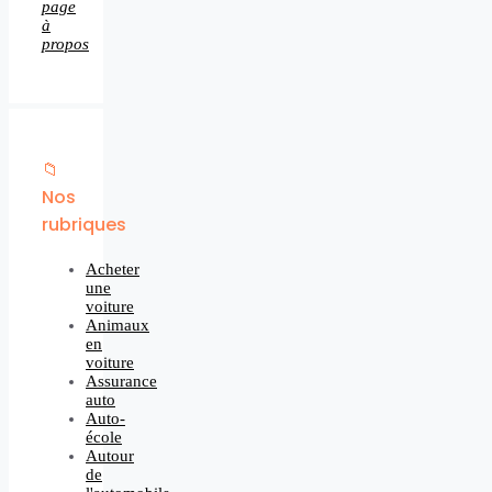
page
à
propos
📁
Nos
rubriques
Acheter
une
voiture
Animaux
en
voiture
Assurance
auto
Auto-
école
Autour
de