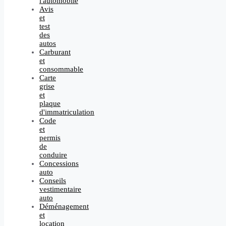
l'automobile
Avis
et
test
des
autos
Carburant
et
consommable
Carte
grise
et
plaque
d'immatriculation
Code
et
permis
de
conduire
Concessions
auto
Conseils
vestimentaire
auto
Déménagement
et
location