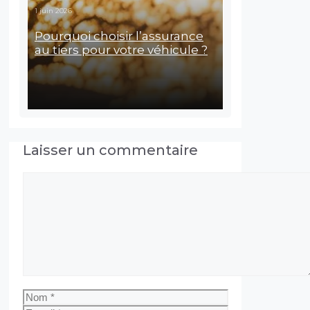
1 juin 2026
Pourquoi choisir l’assurance
au tiers pour votre véhicule ?
Laisser un commentaire
Commentaire
Nom