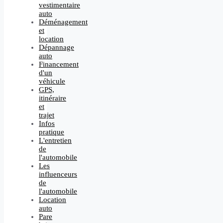
vestimentaire
auto
Déménagement
et
location
Dépannage
auto
Financement
d'un
véhicule
GPS,
itinéraire
et
trajet
Infos
pratique
L'entretien
de
l'automobile
Les
influenceurs
de
l'automobile
Location
auto
Pare