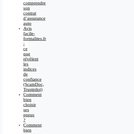
comprendre
son
contrat
d’assurance
auto
Avis
facile-
formalites.fr
:
ce
que
révèlent
les
indices
de
confiance
(ScamDoc,
Trustpilot)
Comment
bien
choisir
ses
pneus
?
Comment
bien