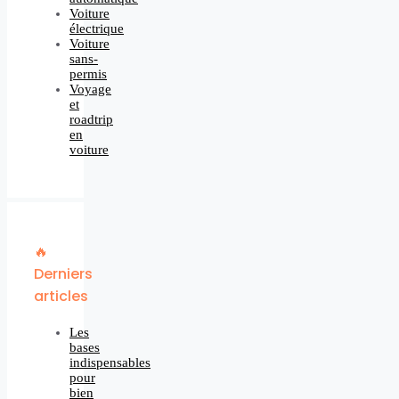
Voiture
électrique
Voiture
sans-
permis
Voyage
et
roadtrip
en
voiture
🔥
Derniers
articles
Les
bases
indispensables
pour
bien