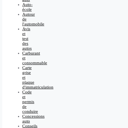
Auto-
école
Autour
de
l'automobile
Avis
et
test
des
autos
Carburant
et
consommable
Carte
grise
et
plaque
d'immatriculation
Code
et
permis
de
conduire
Concessions
auto
Conseils