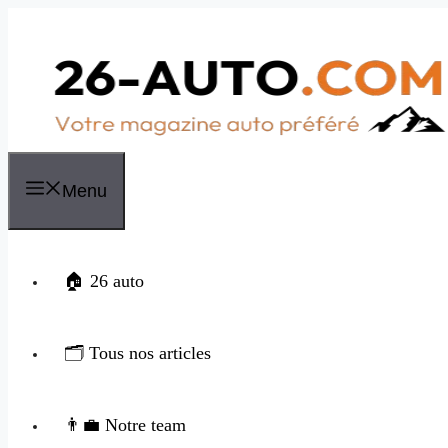
Aller
au
contenu
Menu
🏠 26 auto
🗂️ Tous nos articles
👨‍💼 Notre team