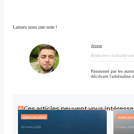
Laissez nous une note !
Jerem
Rédacteur actualité au
Passionné par les auto
décrivant l'adrénaline 
Ces articles peuvent vous intéresse
Acheter une voiture
Acheter une v
20 mars 2026
4 mars 202