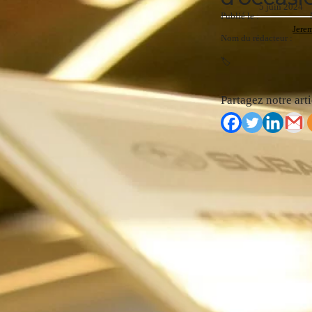
5 juin 2024
Publié le :
Jere
Nom du rédacteur :
🏷️
Partagez notre arti