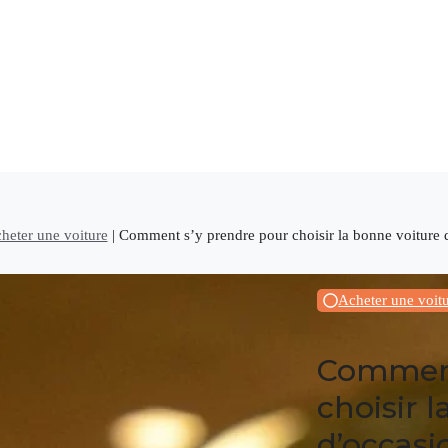
heter une voiture
|
Comment s’y prendre pour choisir la bonne voiture 
Acheter une voit
Comment
choisir 
d’occasi