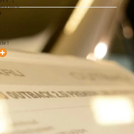
Mis à jour le :
m
cle !