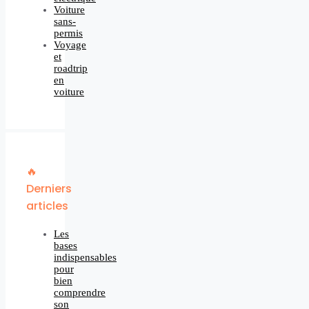
Voiture
sans-
permis
Voyage
et
roadtrip
en
voiture
🔥
Derniers
articles
Les
bases
indispensables
pour
bien
comprendre
son