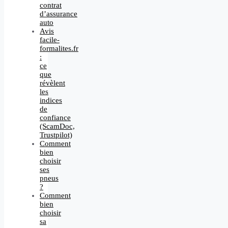
contrat
d’assurance
auto
Avis
facile-
formalites.fr
:
ce
que
révèlent
les
indices
de
confiance
(ScamDoc,
Trustpilot)
Comment
bien
choisir
ses
pneus
?
Comment
bien
choisir
sa