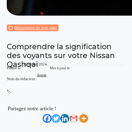
Réparation de son auto
Comprendre la signification
des voyants sur votre Nissan
Qashqai
31 juillet 2024
Publié le :
Mis à jour le :
Jerem
Nom du rédacteur :
🏷️
Partagez notre article !