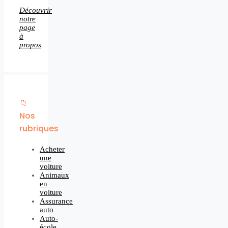
Découvrir
notre
page
à
propos
📁
Nos
rubriques
Acheter
une
voiture
Animaux
en
voiture
Assurance
auto
Auto-
école