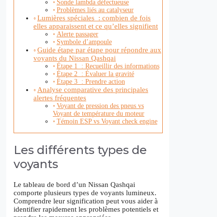
Sonde lambda défectueuse
Problèmes liés au catalyseur
Lumières spéciales : combien de fois
elles apparaissent et ce qu’elles signifient
Alerte passager
Symbole d’ampoule
Guide étape par étape pour répondre aux
voyants du Nissan Qashqai
Étape 1 : Recueillir des informations
Étape 2 : Évaluer la gravité
Étape 3 : Prendre action
Analyse comparative des principales
alertes fréquentes
Voyant de pression des pneus vs
Voyant de température du moteur
Témoin ESP vs Voyant check engine
Les différents types de
voyants
Le tableau de bord d’un Nissan Qashqai
comporte plusieurs types de voyants lumineux.
Comprendre leur signification peut vous aider à
identifier rapidement les problèmes potentiels et