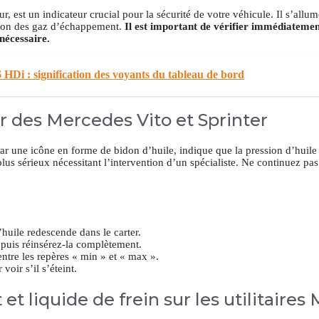
est un indicateur crucial pour la sécurité de votre véhicule. Il s’allum
sion des gaz d’échappement.
Il est important de vérifier immédiateme
 nécessaire.
 HDi : signification des voyants du tableau de bord
r des Mercedes Vito et Sprinter
r une icône en forme de bidon d’huile, indique que la pression d’huile
us sérieux nécessitant l’intervention d’un spécialiste. Ne continuez pas
huile redescende dans le carter.
, puis réinsérez-la complètement.
entre les repères « min » et « max ».
voir s’il s’éteint.
t liquide de frein sur les utilitaire