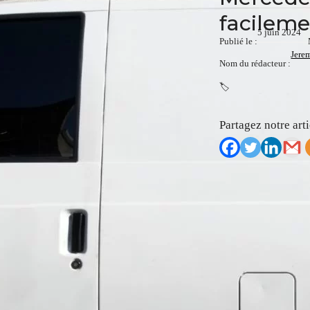
facilem
5 juin 2024
Publié le :
Jere
Nom du rédacteur :
🏷️
Partagez notre arti