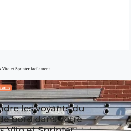
Vito et Sprinter facilement
n auto
dre les voyants du
de bord dans votre
 Vito et Sprinter