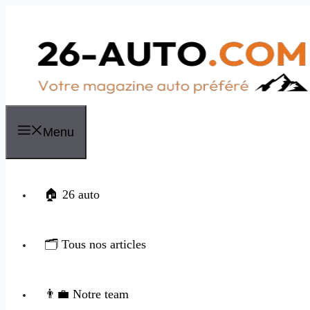
Aller
au
contenu
Menu
🏠 26 auto
🗂️ Tous nos articles
👨‍💼 Notre team