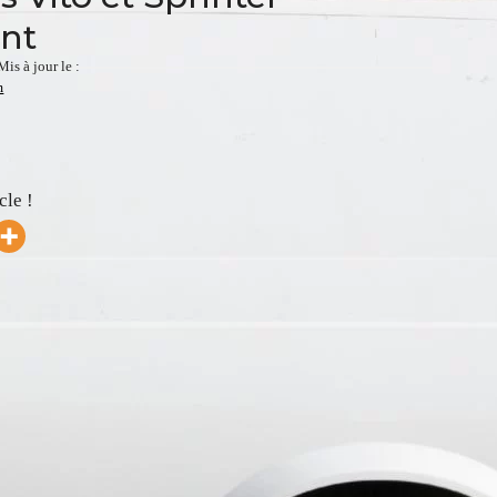
ent
Mis à jour le :
m
cle !