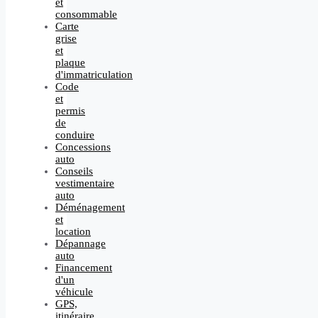
et
consommable
Carte
grise
et
plaque
d'immatriculation
Code
et
permis
de
conduire
Concessions
auto
Conseils
vestimentaire
auto
Déménagement
et
location
Dépannage
auto
Financement
d'un
véhicule
GPS,
itinéraire