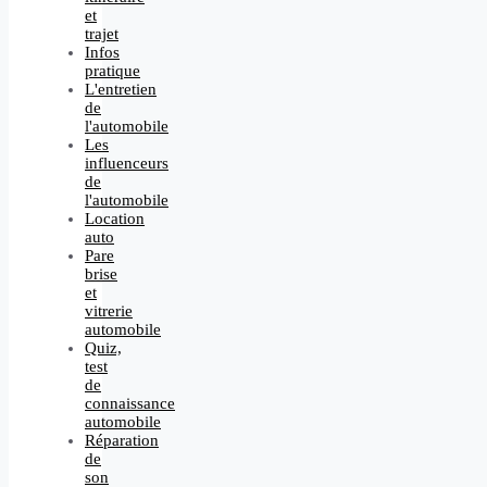
et
trajet
Infos
pratique
L'entretien
de
l'automobile
Les
influenceurs
de
l'automobile
Location
auto
Pare
brise
et
vitrerie
automobile
Quiz,
test
de
connaissance
automobile
Réparation
de
son