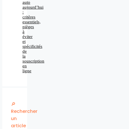
auto
aujourd’hui
:
critères
essentiels,
pièges
à
éviter
et
spécificités
de
la
souscription
en
ligne
🔎
Rechercher
un
article