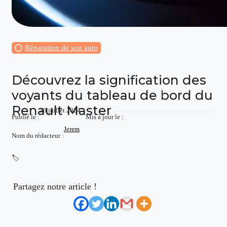
Réparation de son auto
Découvrez la signification des
voyants du tableau de bord du
Renault Master
30 juillet 2024
Publié le :
Mis à jour le :
Jerem
Nom du rédacteur :
🏷️
Partagez notre article !