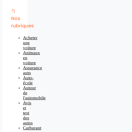
📁
Nos
rubriques
Acheter
une
voiture
Animaux
en
voiture
Assurance
auto
Auto-
école
Autour
de
l'automobile
Avis
et
test
des
autos
Carburant