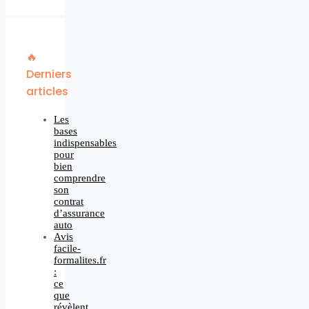
🔥
Derniers
articles
Les
bases
indispensables
pour
bien
comprendre
son
contrat
d’assurance
auto
Avis
facile-
formalites.fr
:
ce
que
révèlent