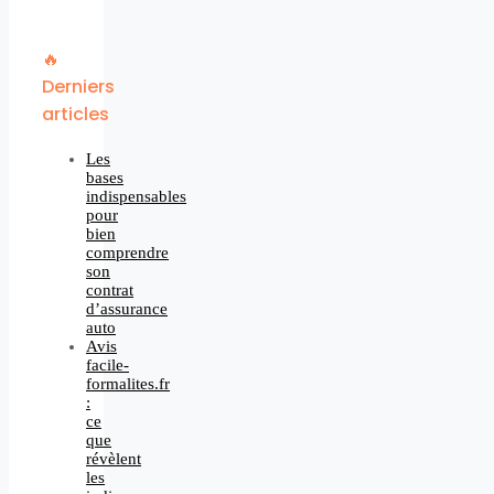
🔥
Derniers
articles
Les
bases
indispensables
pour
bien
comprendre
son
contrat
d’assurance
auto
Avis
facile-
formalites.fr
:
ce
que
révèlent
les