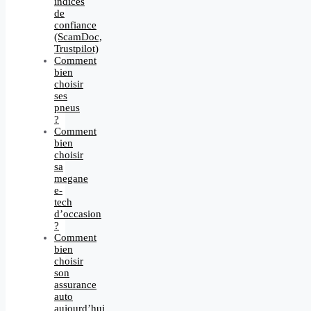
indices
de
confiance
(ScamDoc,
Trustpilot)
Comment
bien
choisir
ses
pneus
?
Comment
bien
choisir
sa
megane
e-
tech
d’occasion
?
Comment
bien
choisir
son
assurance
auto
aujourd’hui