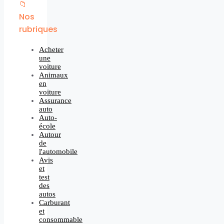
📁
Nos
rubriques
Acheter
une
voiture
Animaux
en
voiture
Assurance
auto
Auto-
école
Autour
de
l'automobile
Avis
et
test
des
autos
Carburant
et
consommable