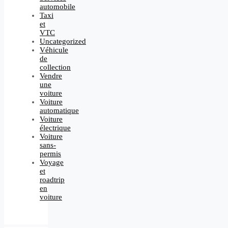
automobile
Taxi
et
VTC
Uncategorized
Véhicule
de
collection
Vendre
une
voiture
Voiture
automatique
Voiture
électrique
Voiture
sans-
permis
Voyage
et
roadtrip
en
voiture