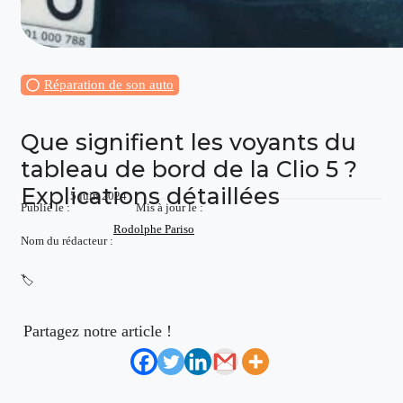
Réparation de son auto
Que signifient les voyants du
tableau de bord de la Clio 5 ?
Explications détaillées
5 juin 2024
Publié le :
Mis à jour le :
Rodolphe Pariso
Nom du rédacteur :
🏷️
Partagez notre article !