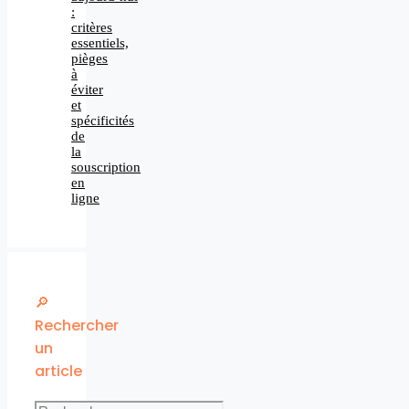
:
critères
essentiels,
pièges
à
éviter
et
spécificités
de
la
souscription
en
ligne
🔎
Rechercher
un
article
Rechercher :