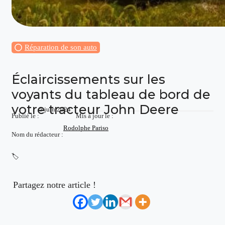
Réparation de son auto
Éclaircissements sur les
voyants du tableau de bord de
votre tracteur John Deere
5 juin 2024
Publié le :
Mis à jour le :
Rodolphe Pariso
Nom du rédacteur :
🏷️
Partagez notre article !