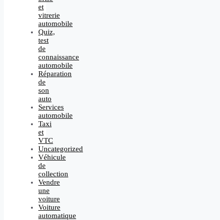
et
vitrerie
automobile
Quiz,
test
de
connaissance
automobile
Réparation
de
son
auto
Services
automobile
Taxi
et
VTC
Uncategorized
Véhicule
de
collection
Vendre
une
voiture
Voiture
automatique