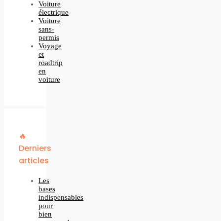
Voiture
électrique
Voiture
sans-
permis
Voyage
et
roadtrip
en
voiture
🔥
Derniers
articles
Les
bases
indispensables
pour
bien