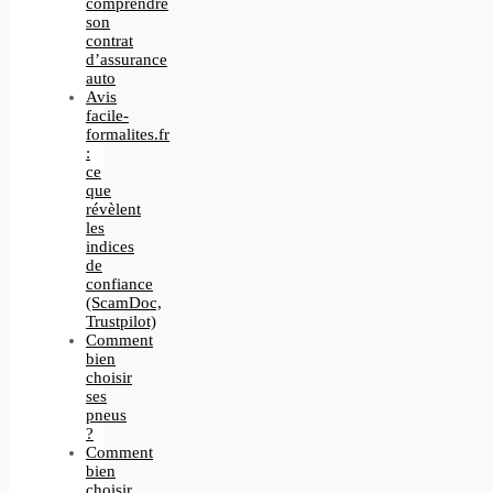
comprendre
son
contrat
d’assurance
auto
Avis
facile-
formalites.fr
:
ce
que
révèlent
les
indices
de
confiance
(ScamDoc,
Trustpilot)
Comment
bien
choisir
ses
pneus
?
Comment
bien
choisir