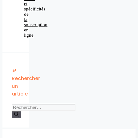
et
spécificités
de
la
souscription
en
ligne
🔎
Rechercher
un
article
Rechercher :