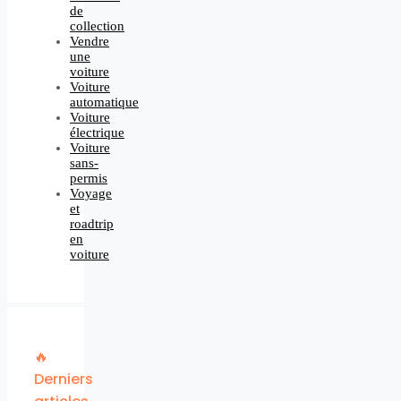
de
collection
Vendre
une
voiture
Voiture
automatique
Voiture
électrique
Voiture
sans-
permis
Voyage
et
roadtrip
en
voiture
🔥
Derniers