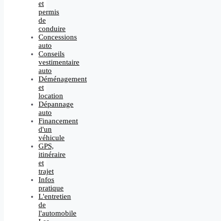
et
permis
de
conduire
Concessions
auto
Conseils
vestimentaire
auto
Déménagement
et
location
Dépannage
auto
Financement
d'un
véhicule
GPS,
itinéraire
et
trajet
Infos
pratique
L'entretien
de
l'automobile