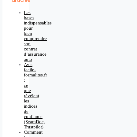
articles
Les
bases
indispensables
pour
bien
comprendre
son
contrat
d’assurance
auto
Avis
facile-
formalites.fr
:
ce
que
révèlent
les
indices
de
confiance
(ScamDoc,
Trustpilot)
Comment