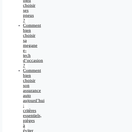
bien
choisir
ses
pneus
?
Comment
bien
choisir
sa
megane
e-
tech
d’occasion
?
Comment
bien
choisir
son
assurance
auto
aujourd’hui
:
critères
essentiels,
pièges
à
éviter