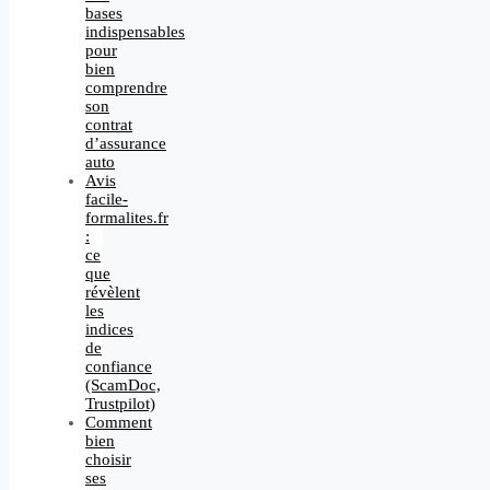
bases
indispensables
pour
bien
comprendre
son
contrat
d’assurance
auto
Avis
facile-
formalites.fr
:
ce
que
révèlent
les
indices
de
confiance
(ScamDoc,
Trustpilot)
Comment
bien
choisir
ses