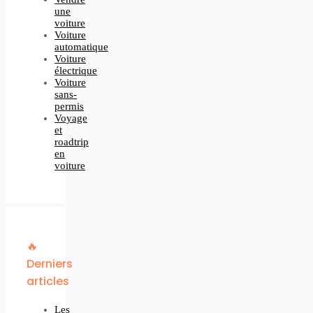
une
voiture
Voiture
automatique
Voiture
électrique
Voiture
sans-
permis
Voyage
et
roadtrip
en
voiture
🔥
Derniers
articles
Les