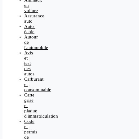
Animaux
en
voiture
Assurance
auto
Auto-
école
Autour
de
l'automobile
Avis
et
test
des
autos
Carburant
et
consommable
Carte
grise
et
plaque
d'immatriculation
Code
et
permis
de