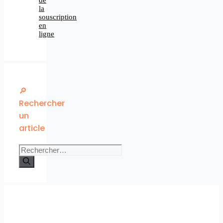
la
souscription
en
ligne
🔎
Rechercher
un
article
Rechercher :