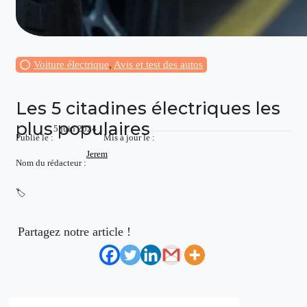
Voiture électrique
,
Avis et test des autos
Les 5 citadines électriques les
plus populaires
5 juin 2024
Publié le :
Mis à jour le :
Jerem
Nom du rédacteur :
🏷️
Partagez notre article !