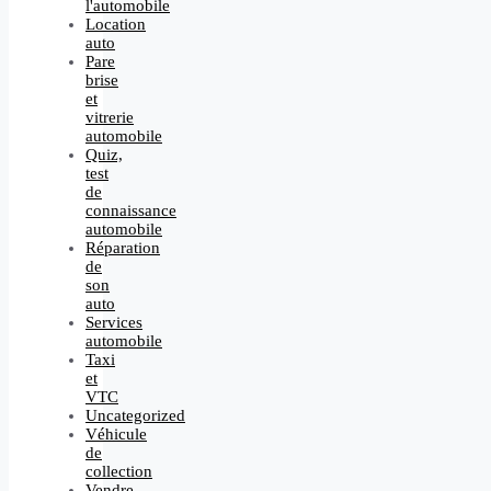
l'automobile
Location
auto
Pare
brise
et
vitrerie
automobile
Quiz,
test
de
connaissance
automobile
Réparation
de
son
auto
Services
automobile
Taxi
et
VTC
Uncategorized
Véhicule
de
collection
Vendre