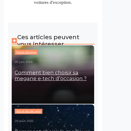
voitures d'exception.
Ces articles peuvent
vous intéresser
Voiture électrique
26 juin 2026
Comment bien choisir sa
megane e-tech d’occasion ?
Avis et test des autos
29 août 2025