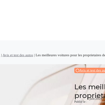
o
|
Avis et test des autos
|
Les meilleures voitures pour les proprietaires d
Avis et test des a
Les meil
propriet
5 juin 2024
Publié le :