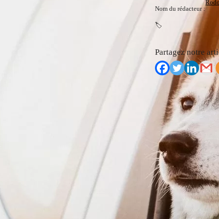
Rodo
Nom du rédacteur :
🏷️
Partagez notre arti