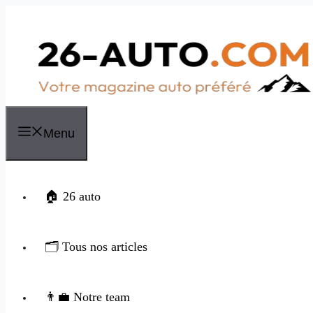
Aller
au
contenu
Menu
🏠 26 auto
🗂️ Tous nos articles
👨‍💼 Notre team