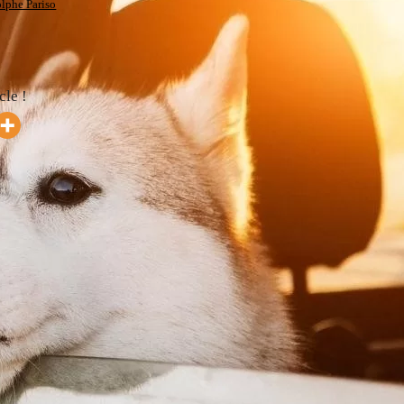
lphe Pariso
cle !