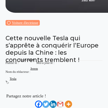
Voiture électrique
Cette nouvelle Tesla qui
s’apprête à conquérir l’Europe
depuis la Chine : les
concurrents tremblent !
5 juin 2024
Publié le :
Mis à jour le :
Jerem
Nom du rédacteur :
Tesla
🏷️
Partagez notre article !