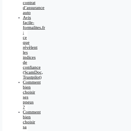
contrat
d’assurance
auto
Avis
facile-
formalites.fr
:
ce
que
révèlent
les
indices
de
confiance
(ScamDoc,
Trustpilot)
Comment
bien
choisir
ses
pneus
?
Comment
bien
choisir
sa