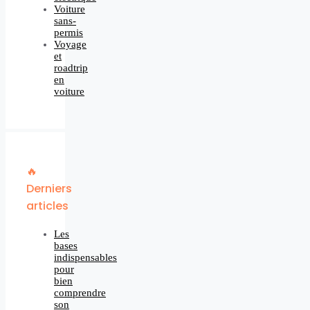
Voiture
sans-
permis
Voyage
et
roadtrip
en
voiture
🔥
Derniers
articles
Les
bases
indispensables
pour
bien
comprendre
son