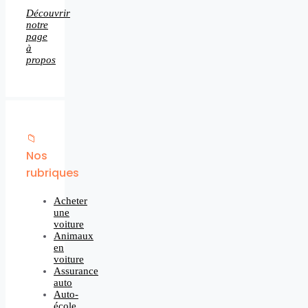
Découvrir
notre
page
à
propos
📁
Nos
rubriques
Acheter
une
voiture
Animaux
en
voiture
Assurance
auto
Auto-
école