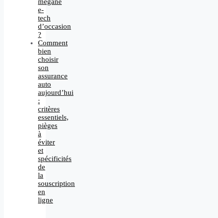
megane
e-
tech
d’occasion
?
Comment
bien
choisir
son
assurance
auto
aujourd’hui
:
critères
essentiels,
pièges
à
éviter
et
spécificités
de
la
souscription
en
ligne