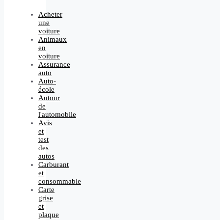
Acheter
une
voiture
Animaux
en
voiture
Assurance
auto
Auto-
école
Autour
de
l'automobile
Avis
et
test
des
autos
Carburant
et
consommable
Carte
grise
et
plaque