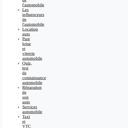
l'automobile
Les
influenceurs
de
l'automobile
Location
auto
Pare
brise
et
vitrerie
automobile
Quiz,
test
de
connaissance
automobile
Réparation
de
son
auto
Services
automobile
Taxi
et
VTC