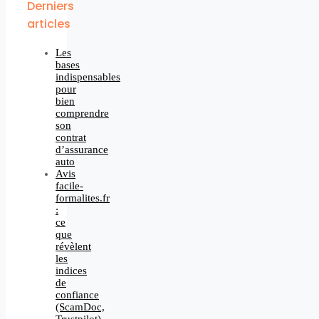
Derniers
articles
Les
bases
indispensables
pour
bien
comprendre
son
contrat
d’assurance
auto
Avis
facile-
formalites.fr
:
ce
que
révèlent
les
indices
de
confiance
(ScamDoc,
Trustpilot)