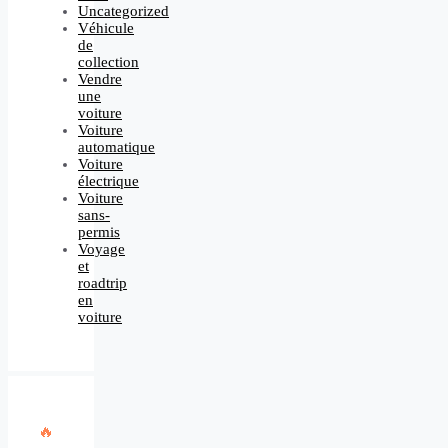
Uncategorized
Véhicule
de
collection
Vendre
une
voiture
Voiture
automatique
Voiture
électrique
Voiture
sans-
permis
Voyage
et
roadtrip
en
voiture
🔥