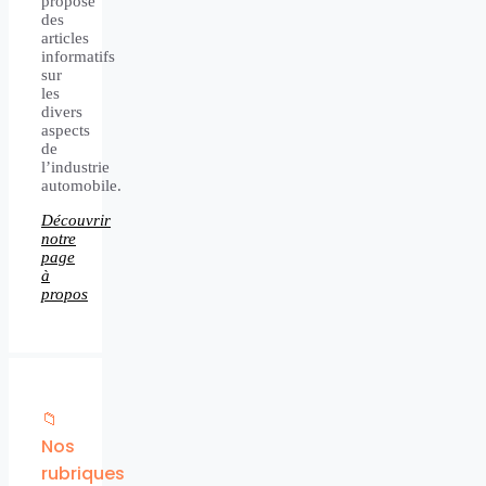
propose
des
articles
informatifs
sur
les
divers
aspects
de
l’industrie
automobile.
Découvrir
notre
page
à
propos
📁
Nos
rubriques