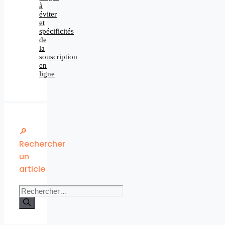
à
éviter
et
spécificités
de
la
souscription
en
ligne
🔎
Rechercher
un
article
Rechercher :