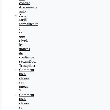
contrat
d’assurance
auto
Avis
facile-
formalites.fr
:
ce
que
révèlent
les
indices
de
confiance
(ScamDoc,
Trustpilot)
Comment
bien
choisir
ses
pneus
?
Comment
bien
choisir
sa