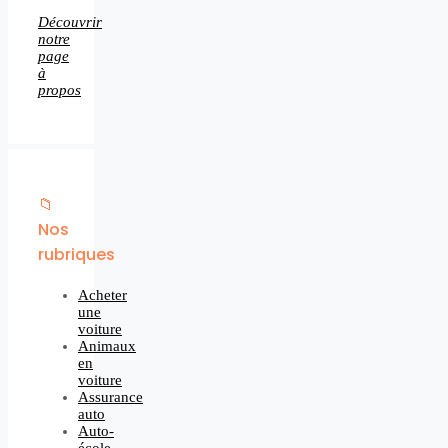
Découvrir
notre
page
à
propos
📁
Nos
rubriques
Acheter
une
voiture
Animaux
en
voiture
Assurance
auto
Auto-