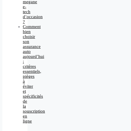
megane
e-
tech
d’occasion
?
Comment
bien
choisir
son
assurance
auto
aujourd’hui
:
critères
essentiels,
pièges
à
éviter
et
spécificités
de
la
souscription
en
ligne