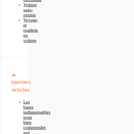
Voiture
sans-
permis
Voyage
et
roadtrip
en
voiture
🔥
Derniers
articles
Les
bases
indispensables
pour
bien
comprendre
son