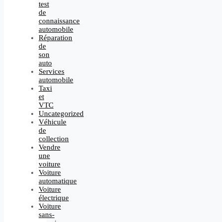
test
de
connaissance
automobile
Réparation
de
son
auto
Services
automobile
Taxi
et
VTC
Uncategorized
Véhicule
de
collection
Vendre
une
voiture
Voiture
automatique
Voiture
électrique
Voiture
sans-