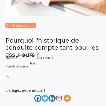
Assurance auto
Pourquoi l’historique de
conduite compte tant pour les
assureurs ?
11 mai 2025
Publié le :
Mis à jour le :
Jerem
Nom du rédacteur :
🏷️
Partagez notre article !