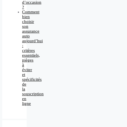
d’occasion
?
Comment
bien
choisir
son
assurance
auto
aujourd’hui
:
critères
essentiels,
pièges
à
éviter
et
spécificités
de
la
souscription
en
ligne