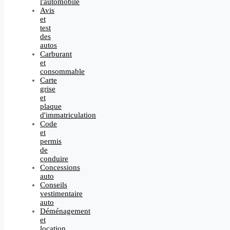
l'automobile
Avis
et
test
des
autos
Carburant
et
consommable
Carte
grise
et
plaque
d'immatriculation
Code
et
permis
de
conduire
Concessions
auto
Conseils
vestimentaire
auto
Déménagement
et
location