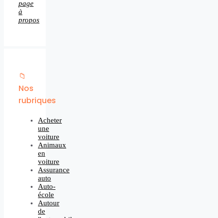
page
à
propos
📁
Nos
rubriques
Acheter
une
voiture
Animaux
en
voiture
Assurance
auto
Auto-
école
Autour
de