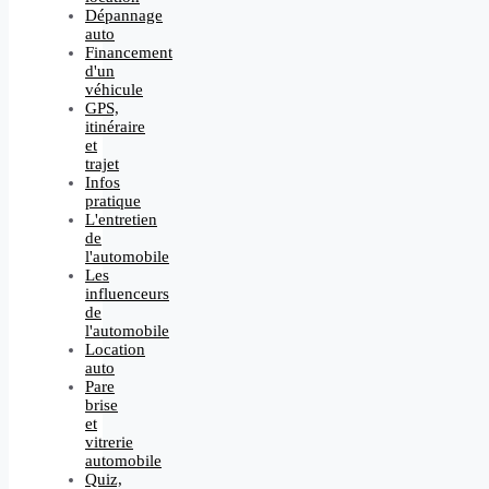
Dépannage
auto
Financement
d'un
véhicule
GPS,
itinéraire
et
trajet
Infos
pratique
L'entretien
de
l'automobile
Les
influenceurs
de
l'automobile
Location
auto
Pare
brise
et
vitrerie
automobile
Quiz,