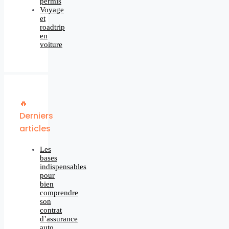
permis
Voyage
et
roadtrip
en
voiture
🔥
Derniers
articles
Les
bases
indispensables
pour
bien
comprendre
son
contrat
d’assurance
auto