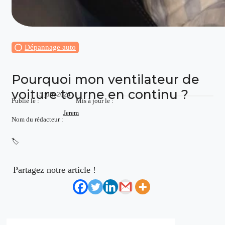
Dépannage auto
Pourquoi mon ventilateur de
voiture tourne en continu ?
5 juin 2024
Publié le :
Mis à jour le :
Jerem
Nom du rédacteur :
🏷️
Partagez notre article !