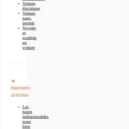
Voiture
électrique
Voiture
sans-
permis
Voyage
et
roadtrip
en
voiture
🔥
Derniers
articles
Les
bases
indispensables
pour
bien