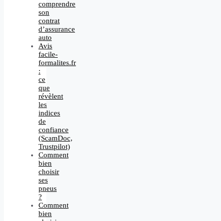
comprendre
son
contrat
d’assurance
auto
Avis
facile-
formalites.fr
:
ce
que
révèlent
les
indices
de
confiance
(ScamDoc,
Trustpilot)
Comment
bien
choisir
ses
pneus
?
Comment
bien