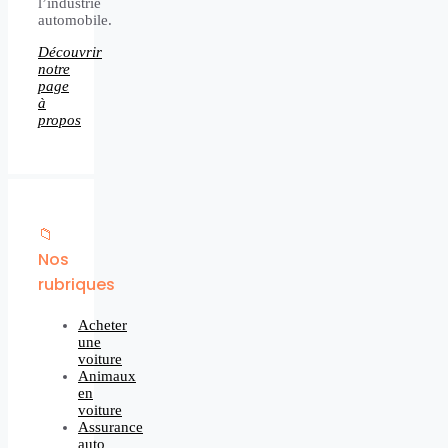
l’industrie
automobile.
Découvrir
notre
page
à
propos
📁
Nos
rubriques
Acheter
une
voiture
Animaux
en
voiture
Assurance
auto