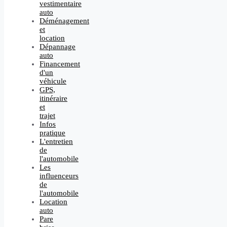
vestimentaire
auto
Déménagement
et
location
Dépannage
auto
Financement
d'un
véhicule
GPS,
itinéraire
et
trajet
Infos
pratique
L'entretien
de
l'automobile
Les
influenceurs
de
l'automobile
Location
auto
Pare