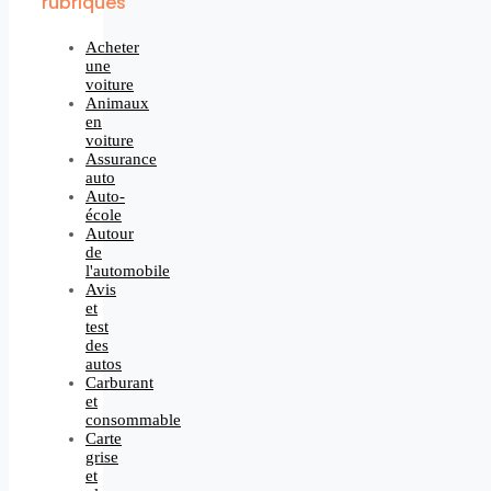
rubriques
Acheter
une
voiture
Animaux
en
voiture
Assurance
auto
Auto-
école
Autour
de
l'automobile
Avis
et
test
des
autos
Carburant
et
consommable
Carte
grise
et