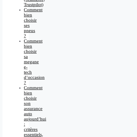
Trustpilot)
Comment
bien
choisir
ses
pneus
?
Comment
bien
choisir
sa
megane
e-
tech
d’occasion
?
Comment
bien
choisir
son
assurance
auto
aujourd’hui
:
critères
essentiels,