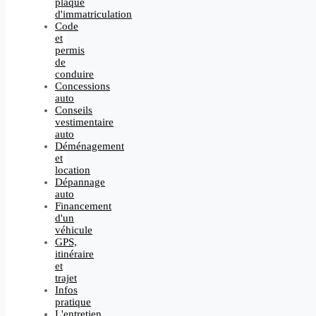
plaque
d'immatriculation
Code
et
permis
de
conduire
Concessions
auto
Conseils
vestimentaire
auto
Déménagement
et
location
Dépannage
auto
Financement
d'un
véhicule
GPS,
itinéraire
et
trajet
Infos
pratique
L'entretien