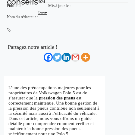
conseils
23 août 2024
Publié le :
Mis à jour le :
Jerem
Nom du rédacteur :
🏷️
Partagez notre article !
L’une des préoccupations majeures pour les
propriétaires de Volkswagen Polo 5 est de
s’assurer que la
pression des pneus
est
correctement maintenue. Une bonne gestion de
la pression des pneus contribue non seulement à
la sécurité mais aussi à l’efficacité du véhicule.
Dans cet article, nous vous offrons un guide
détaillé pour comprendre comment vérifier et
maintenir la bonne pression des pneus
spécifiquement pour une Polo 5.