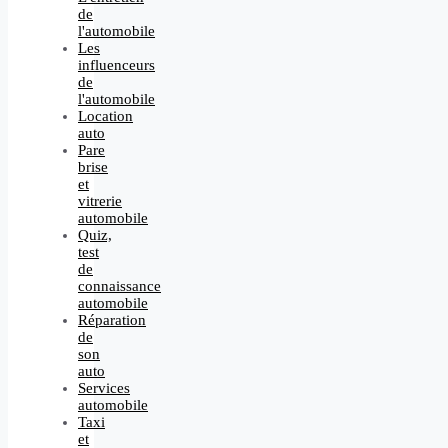
de
l'automobile
Les
influenceurs
de
l'automobile
Location
auto
Pare
brise
et
vitrerie
automobile
Quiz,
test
de
connaissance
automobile
Réparation
de
son
auto
Services
automobile
Taxi
et