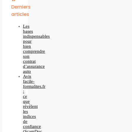
Derniers
articles
Les
bases
indispensables
pour
bien
comprendre
son
contrat
d’assurance
auto
Avis
facile-
formalites.fr
:
ce
que
révèlent
les
indices
de
confiance
(ScamDoc,