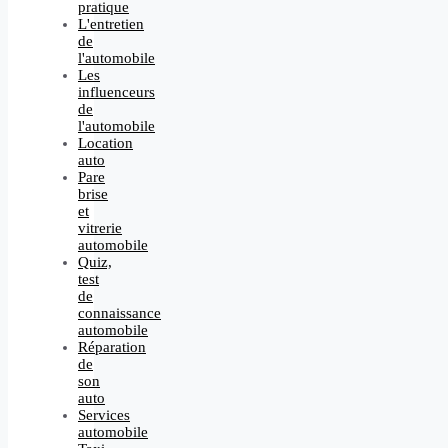
pratique
L'entretien
de
l'automobile
Les
influenceurs
de
l'automobile
Location
auto
Pare
brise
et
vitrerie
automobile
Quiz,
test
de
connaissance
automobile
Réparation
de
son
auto
Services
automobile