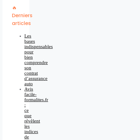
🔥
Derniers
articles
Les
bases
indispensables
pour
bien
comprendre
son
contrat
d’assurance
auto
Avis
facile-
formalites.fr
:
ce
que
révèlent
les
indices
de