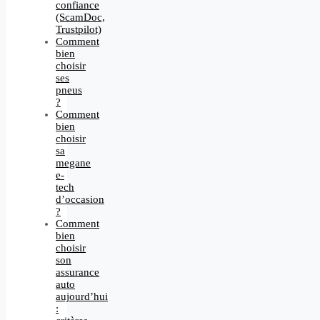
confiance
(ScamDoc,
Trustpilot)
Comment
bien
choisir
ses
pneus
?
Comment
bien
choisir
sa
megane
e-
tech
d’occasion
?
Comment
bien
choisir
son
assurance
auto
aujourd’hui
: