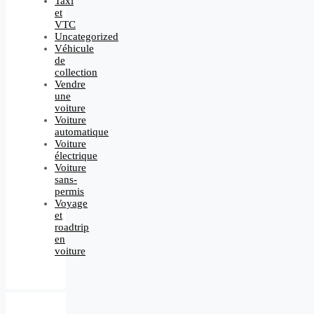
Taxi
et
VTC
Uncategorized
Véhicule
de
collection
Vendre
une
voiture
Voiture
automatique
Voiture
électrique
Voiture
sans-
permis
Voyage
et
roadtrip
en
voiture