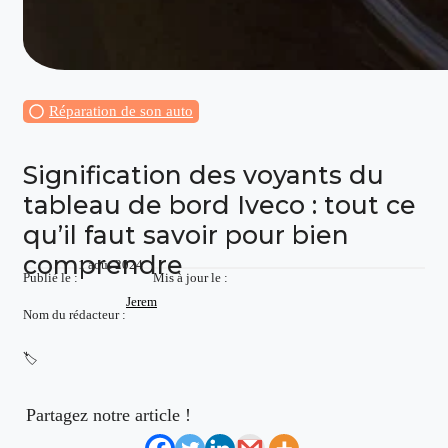
Réparation de son auto
Signification des voyants du
tableau de bord Iveco : tout ce
qu’il faut savoir pour bien
comprendre
1 août 2024
Publié le :
Mis à jour le :
Jerem
Nom du rédacteur :
🏷️
Partagez notre article !