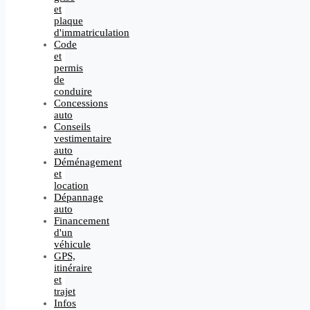
et
plaque
d'immatriculation
Code
et
permis
de
conduire
Concessions
auto
Conseils
vestimentaire
auto
Déménagement
et
location
Dépannage
auto
Financement
d'un
véhicule
GPS,
itinéraire
et
trajet
Infos