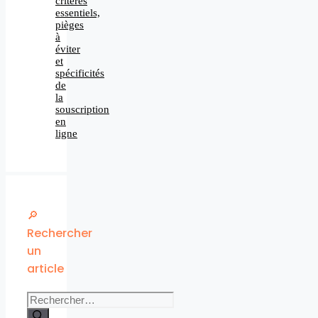
critères
essentiels,
pièges
à
éviter
et
spécificités
de
la
souscription
en
ligne
🔎
Rechercher
un
article
Rechercher :