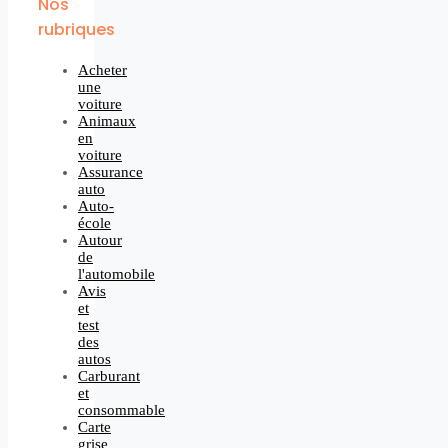
Nos
rubriques
Acheter
une
voiture
Animaux
en
voiture
Assurance
auto
Auto-
école
Autour
de
l'automobile
Avis
et
test
des
autos
Carburant
et
consommable
Carte
grise